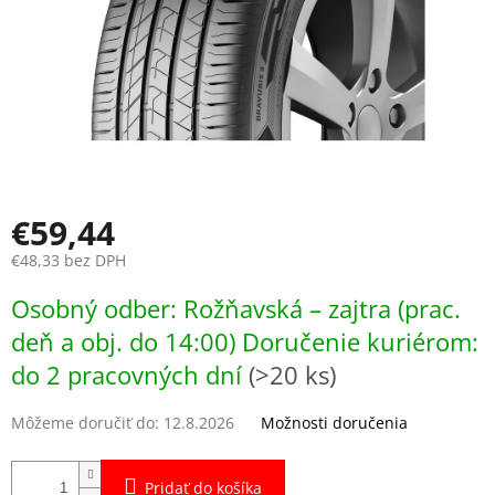
€59,44
€48,33 bez DPH
Jednotková
Osobný odber: Rožňavská – zajtra (prac.
cena:
deň a obj. do 14:00) Doručenie kuriérom:
do 2 pracovných dní
(>20 ks)
Môžeme doručiť do:
12.8.2026
Možnosti doručenia
Pridať do košíka