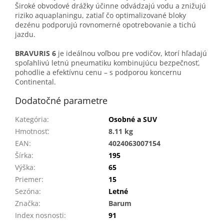
Široké obvodové drážky účinne odvádzajú vodu a znižujú
riziko aquaplaningu, zatiaľ čo optimalizované bloky
dezénu podporujú rovnomerné opotrebovanie a tichú
jazdu.
BRAVURIS 6
je ideálnou voľbou pre vodičov, ktorí hľadajú
spoľahlivú letnú pneumatiku kombinujúcu bezpečnosť,
pohodlie a efektívnu cenu – s podporou koncernu
Continental.
Dodatočné parametre
Kategória
:
Osobné a SUV
Hmotnosť
:
8.11 kg
EAN
:
4024063007154
Šírka
:
195
Výška
:
65
Priemer
:
15
Sezóna
:
Letné
Značka
:
Barum
Index nosnosti
:
91