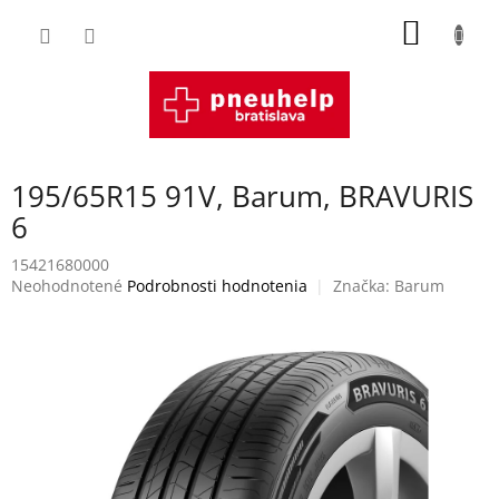
Prejsť
NÁKU
na
obsah
KOŠÍK
195/65R15 91V, Barum, BRAVURIS
6
15421680000
Priemerné
Neohodnotené
Podrobnosti hodnotenia
Značka:
Barum
hodnotenie
produktu
je
0,0
z
5
hviezdičiek.