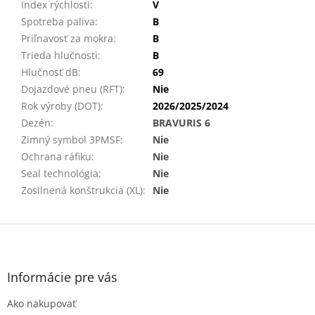
Index rýchlosti
:
V
Spotreba paliva
:
B
Priľnavosť za mokra
:
B
Trieda hlučnosti
:
B
Hlučnosť dB
:
69
Dojazdové pneu (RFT)
:
Nie
Rok výroby (DOT)
:
2026/2025/2024
Dezén
:
BRAVURIS 6
Zimný symbol 3PMSF
:
Nie
Ochrana ráfiku
:
Nie
Seal technológia
:
Nie
Zosilnená konštrukcia (XL)
:
Nie
Z
á
p
ä
Informácie pre vás
t
Ako nakupovať
i