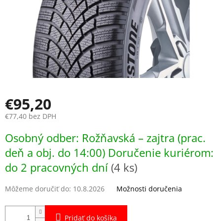
€95,20
€77,40 bez DPH
Jednotková
Osobný odber: Rožňavská – zajtra (prac.
cena:
deň a obj. do 14:00) Doručenie kuriérom:
do 2 pracovných dní
(4 ks)
Môžeme doručiť do:
10.8.2026
Možnosti doručenia
Pridať do košíka