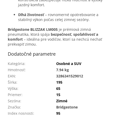
jazdný komfort.
Dlhá životnosť
– rovnomerné opotrebovanie a
stabilný výkon počas celej zimnej sezóny.
Bridgestone BLIZZAK LM005
je prémiová zimná
pneumatika, ktorá spája
bezpečnosť, spoľahlivosť a
komfort
– ideálna pre vodičov, ktorí sa nechcú nechať
prekvapiť zimou.
Dodatočné parametre
Kategória
:
Osobné a SUV
Hmotnosť
:
7.94 kg
EAN
:
3286341529012
Šírka
:
195
Výška
:
65
Priemer
:
15
Sezóna
:
Zimné
Značka
:
Bridgestone
Index nosnosti
:
95