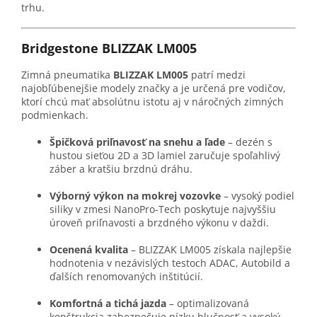
trhu.
Bridgestone BLIZZAK LM005
Zimná pneumatika
BLIZZAK LM005
patrí medzi
najobľúbenejšie modely značky a je určená pre vodičov,
ktorí chcú mať absolútnu istotu aj v náročných zimných
podmienkach.
Špičková priľnavosť na snehu a ľade
– dezén s
hustou sieťou 2D a 3D lamiel zaručuje spoľahlivý
záber a kratšiu brzdnú dráhu.
Výborný výkon na mokrej vozovke
– vysoký podiel
siliky v zmesi NanoPro-Tech poskytuje najvyššiu
úroveň priľnavosti a brzdného výkonu v daždi.
Ocenená kvalita
– BLIZZAK LM005 získala najlepšie
hodnotenia v nezávislých testoch ADAC, Autobild a
ďalších renomovaných inštitúcií.
Komfortná a tichá jazda
– optimalizovaná
konštrukcia zabezpečuje nízku hlučnosť a vysoký