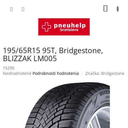
Prejsť
NÁKU
na
obsah
KOŠÍK
195/65R15 95T, Bridgestone,
BLIZZAK LM005
15290
Priemerné
Neohodnotené
Podrobnosti hodnotenia
Značka:
Bridgestone
hodnotenie
produktu
je
0,0
z
5
hviezdičiek.