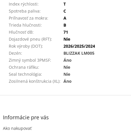
Index rýchlosti
:
T
Spotreba paliva
:
C
Priľnavosť za mokra
:
A
Trieda hlučnosti
:
B
Hlučnosť dB
:
71
Dojazdové pneu (RFT)
:
Nie
Rok výroby (DOT)
:
2026/2025/2024
Dezén
:
BLIZZAK LM005
Zimný symbol 3PMSF
:
Áno
Ochrana ráfiku
:
Nie
Seal technológia
:
Nie
Zosilnená konštrukcia (XL)
:
Áno
Z
á
p
ä
Informácie pre vás
t
Ako nakupovať
i