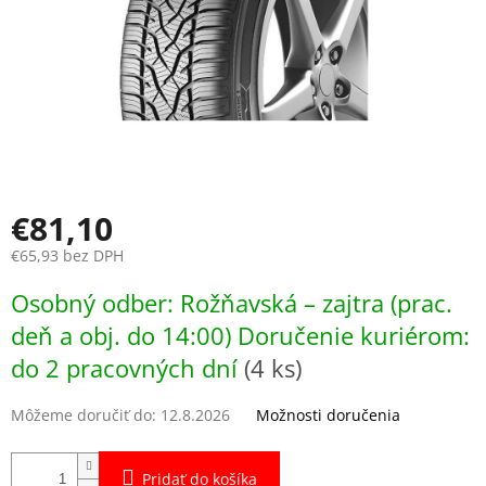
€81,10
€65,93 bez DPH
Jednotková
Osobný odber: Rožňavská – zajtra (prac.
cena:
deň a obj. do 14:00) Doručenie kuriérom:
do 2 pracovných dní
(4 ks)
Môžeme doručiť do:
12.8.2026
Možnosti doručenia
Pridať do košíka