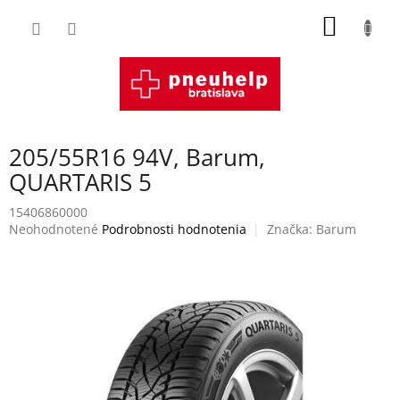
Prejsť
NÁKU
na
obsah
KOŠÍK
205/55R16 94V, Barum,
QUARTARIS 5
15406860000
Priemerné
Neohodnotené
Podrobnosti hodnotenia
Značka:
Barum
hodnotenie
produktu
je
0,0
z
5
hviezdičiek.