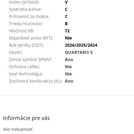
Index rýchlosti
:
V
Spotreba paliva
:
C
Priľnavosť za mokra
:
C
Trieda hlučnosti
:
B
Hlučnosť dB
:
72
Dojazdové pneu (RFT)
:
Nie
Rok výroby (DOT)
:
2026/2025/2024
Dezén
:
QUARTARIS 5
Zimný symbol 3PMSF
:
Áno
Ochrana ráfiku
:
Nie
Seal technológia
:
Nie
Zosilnená konštrukcia (XL)
:
Áno
Z
á
p
ä
Informácie pre vás
t
Ako nakupovať
i