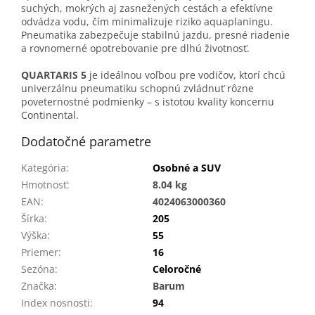
suchých, mokrých aj zasnežených cestách a efektívne
odvádza vodu, čím minimalizuje riziko aquaplaningu.
Pneumatika zabezpečuje stabilnú jazdu, presné riadenie
a rovnomerné opotrebovanie pre dlhú životnosť.
QUARTARIS 5
je ideálnou voľbou pre vodičov, ktorí chcú
univerzálnu pneumatiku schopnú zvládnuť rôzne
poveternostné podmienky – s istotou kvality koncernu
Continental.
Dodatočné parametre
Kategória
:
Osobné a SUV
Hmotnosť
:
8.04 kg
EAN
:
4024063000360
Šírka
:
205
Výška
:
55
Priemer
:
16
Sezóna
:
Celoročné
Značka
:
Barum
Index nosnosti
:
94