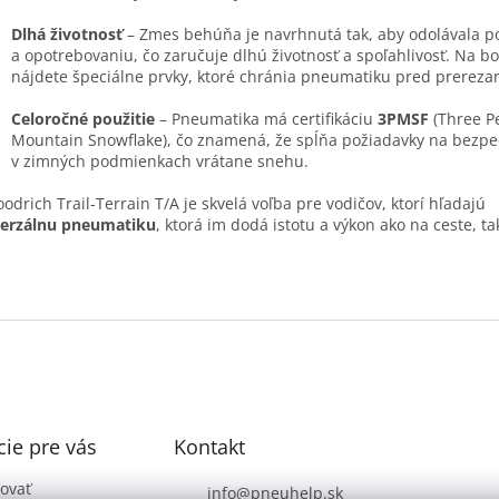
Dlhá životnosť
– Zmes behúňa je navrhnutá tak, aby odolávala 
a opotrebovaniu, čo zaručuje dlhú životnosť a spoľahlivosť. Na b
nájdete špeciálne prvky, ktoré chránia pneumatiku pred prereza
Celoročné použitie
– Pneumatika má certifikáciu
3PMSF
(Three P
Mountain Snowflake), čo znamená, že spĺňa požiadavky na bezp
v zimných podmienkach vrátane snehu.
odrich Trail-Terrain T/A je skvelá voľba pre vodičov, ktorí hľadajú
verzálnu pneumatiku
, ktorá im dodá istotu a výkon ako na ceste, t
ie pre vás
Kontakt
ovať
info
@
pneuhelp.sk