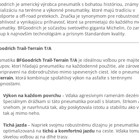
odrich je americký výrobca pneumatík s bohatou históriou, známy
ializáciu na terénne a výkonné pneumatiky, ktoré majú tradíciu v
športe a off-road pretekoch. Značka je synonymom pre robustnosť
ahlivosť a vynikajúcu priľnavosť, ktoré sa premietajú do každého 
matiky. BFGoodrich je súčasťou svetového giganta Michelin, čo za
tup k najnovším technológiám a prísnym štandardom kvality.
odrich Trail-Terrain T/A
umatika
BFGoodrich Trail-Terrain T/A
je ideálnou voľbou pre majit
upov, ktorí hľadajú pneumatiku na každodenné použitie, ale zárov
pripravení na dobrodružstvo mimo spevnených ciest. Ide o pneuma
Terrain
, ktorá kombinuje spoľahlivý výkon na asfalte s terénnymi
opnosťami.
Výkon na každom povrchu
– Vďaka agresívnym ramenám dezén
špeciálnym drážkam si táto pneumatika poradí s blatom, štrkom
snehom. Je navrhnutá tak, aby poskytovala istotu a stabilitu ako 
tak aj mimo neho.
Tichá jazda
– Napriek svojmu robustnému dizajnu je pneumatika
optimalizovaná na
tichú a komfortnú jazdu
na ceste. Vďaka tomu
skvelou voľbou aj na dlhé trasy.