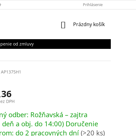
HRANY OSOBNÝCH ÚDAJOV
Prihlásenie
NÁKUPNÝ
Prázdny košík
KOŠÍK
penie od zmluvy
AP1375H1
,36
bez DPH
ová
ý odber: Rožňavská – zajtra
. deň a obj. do 14:00) Doručenie
rom: do 2 pracovných dní
(>20 ks)