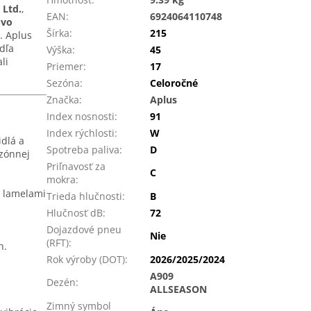
 Ltd.
,
EAN
:
6924064110748
ovo
Šírka
:
215
. Aplus
dľa
Výška
:
45
li
Priemer
:
17
Sezóna
:
Celoročné
Značka
:
Aplus
Index nosnosti
:
91
Index rýchlosti
:
W
dlá a
Spotreba paliva
:
D
zónnej
Priľnavosť za
C
mokra
:
i lamelami
Trieda hlučnosti
:
B
Hlučnosť dB
:
72
Dojazdové pneu
Nie
(RFT)
:
h.
Rok výroby (DOT)
:
2026/2025/2024
A909
Dezén
:
ALLSEASON
Zimný symbol