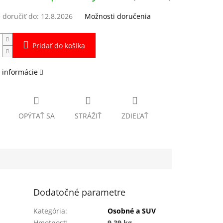
doručiť do:
12.8.2026
Možnosti doručenia
Pridať do košíka
 informácie
OPÝTAŤ SA
STRÁŽIŤ
ZDIEĽAŤ
Dodatočné parametre
Kategória
:
Osobné a SUV
Hmotnosť
:
9.39 kg