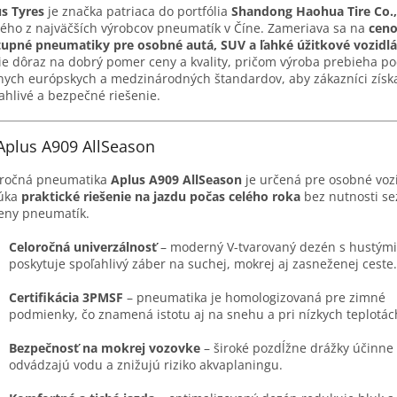
s Tyres
je značka patriaca do portfólia
Shandong Haohua Tire Co.,
ého z najväčších výrobcov pneumatík v Číne. Zameriava sa na
cen
upné pneumatiky pre osobné autá, SUV a ľahké úžitkové vozidlá
ie dôraz na dobrý pomer ceny a kvality, pričom výroba prebieha po
nych európskych a medzinárodných štandardov, aby zákazníci získa
ahlivé a bezpečné riešenie.
 Aplus A909 AllSeason
oročná pneumatika
Aplus A909 AllSeason
je určená pre osobné vozi
úka
praktické riešenie na jazdu počas celého roka
bez nutnosti se
eny pneumatík.
Celoročná univerzálnosť
– moderný V-tvarovaný dezén s hustým
poskytuje spoľahlivý záber na suchej, mokrej aj zasneženej ceste.
Certifikácia 3PMSF
– pneumatika je homologizovaná pre zimné
podmienky, čo znamená istotu aj na snehu a pri nízkych teplotác
Bezpečnosť na mokrej vozovke
– široké pozdĺžne drážky účinne
odvádzajú vodu a znižujú riziko akvaplaningu.