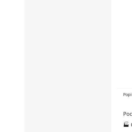
Popi
Pod
🏭 