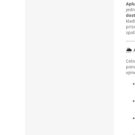
Aplu
jedn
dost
klad
prís
spoľ
🌦️
Cel
pon
vým