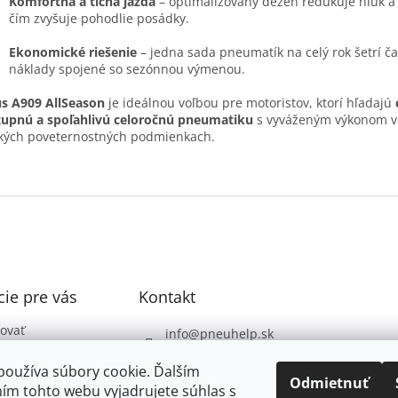
Komfortná a tichá jazda
– optimalizovaný dezén redukuje hluk a 
čím zvyšuje pohodlie posádky.
Ekonomické riešenie
– jedna sada pneumatík na celý rok šetrí ča
náklady spojené so sezónnou výmenou.
s A909 AllSeason
je ideálnou voľbou pre motoristov, ktorí hľadajú
upnú a spoľahlivú celoročnú pneumatiku
s vyváženým výkonom v
kých poveternostných podmienkach.
ie pre vás
Kontakt
ovať
info
@
pneuhelp.sk
 podmienky
+421 949 009 330
používa súbory cookie. Ďalším
 ochrany
Odmietnuť
ím tohto webu vyjadrujete súhlas s
údajov