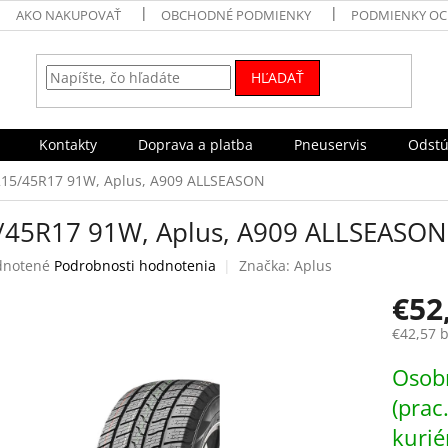
AKO NAKUPOVAŤ
OBCHODNÉ PODMIENKY
PODMIENKY OC
HĽADAŤ
Kontakty
Doprava a platba
Pneuservis
Odstú
215/45R17 91W, Aplus, A909 ALLSEASON
/45R17 91W, Aplus, A909 ALLSEASON
rné
notené
Podrobnosti hodnotenia
Značka:
Aplus
enie
€52
tu
€42,57 
Jednotk
Osobn
cena:
čiek.
(prac
kurié