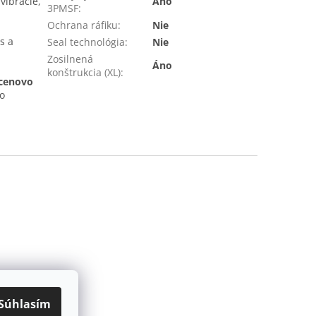
vibrácie,
Áno
3PMSF
:
Ochrana ráfiku
:
Nie
s a
Seal technológia
:
Nie
Zosilnená
Áno
konštrukcia (XL)
:
cenovo
o
Súhlasím