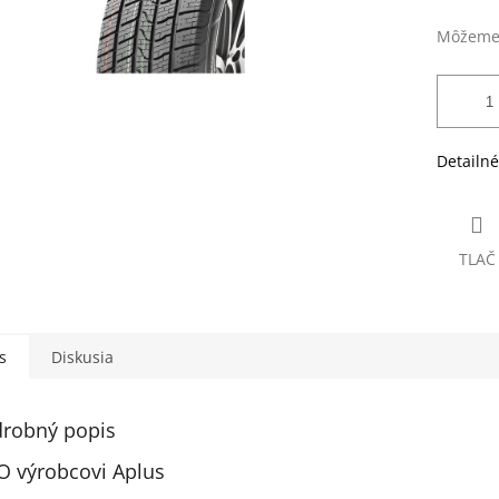
Môžeme 
Detailné
TLAČ
s
Diskusia
robný popis
O výrobcovi Aplus