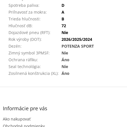
Spotreba paliva
:
D
Priľnavosť za mokra
:
A
Trieda hlučnosti
:
B
Hlučnosť dB
:
72
Dojazdové pneu (RFT)
:
Nie
Rok výroby (DOT)
:
2026/2025/2024
Dezén
:
POTENZA SPORT
Zimný symbol 3PMSF
:
Nie
Ochrana ráfiku
:
Áno
Seal technológia
:
Nie
Zosilnená konštrukcia (XL)
:
Áno
Z
á
p
ä
Informácie pre vás
t
Ako nakupovať
i
e
Obchodné podmienky