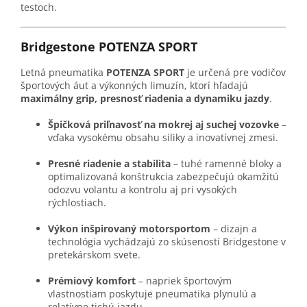
testoch.
Bridgestone POTENZA SPORT
Letná pneumatika
POTENZA SPORT
je určená pre vodičov
športových áut a výkonných limuzín, ktorí hľadajú
maximálny grip, presnosť riadenia a dynamiku jazdy
.
Špičková priľnavosť na mokrej aj suchej vozovke
–
vďaka vysokému obsahu siliky a inovatívnej zmesi.
Presné riadenie a stabilita
– tuhé ramenné bloky a
optimalizovaná konštrukcia zabezpečujú okamžitú
odozvu volantu a kontrolu aj pri vysokých
rýchlostiach.
Výkon inšpirovaný motorsportom
– dizajn a
technológia vychádzajú zo skúseností Bridgestone v
pretekárskom svete.
Prémiový komfort
– napriek športovým
vlastnostiam poskytuje pneumatika plynulú a
relatívne tichú jazdu.