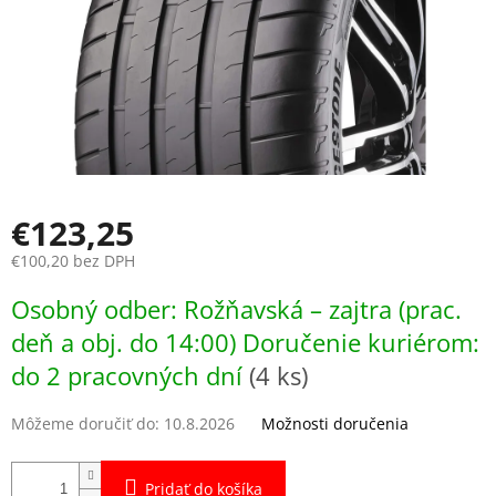
€123,25
€100,20 bez DPH
Jednotková
Osobný odber: Rožňavská – zajtra (prac.
cena:
deň a obj. do 14:00) Doručenie kuriérom:
do 2 pracovných dní
(4 ks)
Môžeme doručiť do:
10.8.2026
Možnosti doručenia
Pridať do košíka