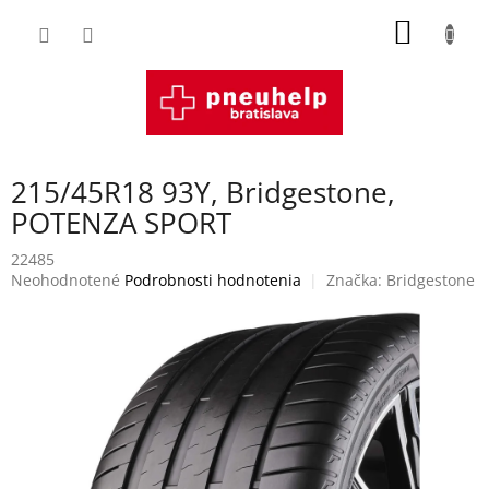
Prejsť
NÁKU
na
obsah
KOŠÍK
215/45R18 93Y, Bridgestone,
POTENZA SPORT
22485
Priemerné
Neohodnotené
Podrobnosti hodnotenia
Značka:
Bridgestone
hodnotenie
produktu
je
0,0
z
5
hviezdičiek.