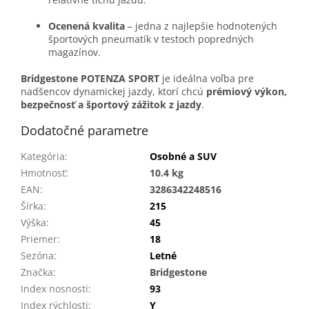
Ocenená kvalita
– jedna z najlepšie hodnotených
športových pneumatík v testoch popredných
magazínov.
Bridgestone POTENZA SPORT
je ideálna voľba pre
nadšencov dynamickej jazdy, ktorí chcú
prémiový výkon,
bezpečnosť a športový zážitok z jazdy
.
Dodatočné parametre
Kategória
:
Osobné a SUV
Hmotnosť
:
10.4 kg
EAN
:
3286342248516
Šírka
:
215
Výška
:
45
Priemer
:
18
Sezóna
:
Letné
Značka
:
Bridgestone
Index nosnosti
:
93
Index rýchlosti
:
Y