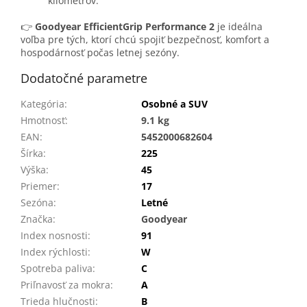
kilometrov.
👉
Goodyear EfficientGrip Performance 2
je ideálna
voľba pre tých, ktorí chcú spojiť bezpečnosť, komfort a
hospodárnosť počas letnej sezóny.
Dodatočné parametre
Kategória
:
Osobné a SUV
Hmotnosť
:
9.1 kg
EAN
:
5452000682604
Šírka
:
225
Výška
:
45
Priemer
:
17
Sezóna
:
Letné
Značka
:
Goodyear
Index nosnosti
:
91
Index rýchlosti
:
W
Spotreba paliva
:
C
Priľnavosť za mokra
:
A
Trieda hlučnosti
:
B