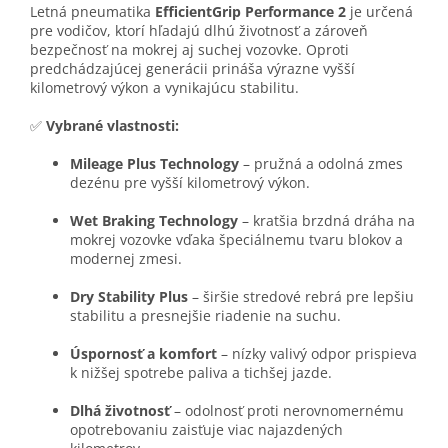
Letná pneumatika
EfficientGrip Performance 2
je určená
pre vodičov, ktorí hľadajú dlhú životnosť a zároveň
bezpečnosť na mokrej aj suchej vozovke. Oproti
predchádzajúcej generácii prináša výrazne vyšší
kilometrový výkon a vynikajúcu stabilitu.
✅
Vybrané vlastnosti:
Mileage Plus Technology
– pružná a odolná zmes
dezénu pre vyšší kilometrový výkon.
Wet Braking Technology
– kratšia brzdná dráha na
mokrej vozovke vďaka špeciálnemu tvaru blokov a
modernej zmesi.
Dry Stability Plus
– širšie stredové rebrá pre lepšiu
stabilitu a presnejšie riadenie na suchu.
Úspornosť a komfort
– nízky valivý odpor prispieva
k nižšej spotrebe paliva a tichšej jazde.
Dlhá životnosť
– odolnosť proti nerovnomernému
opotrebovaniu zaisťuje viac najazdených