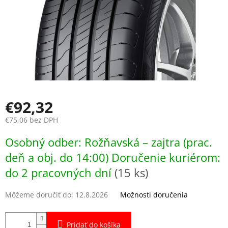
€92,32
€75,06 bez DPH
Jednotková
Osobný odber: Rožňavská – zajtra (prac.
cena:
deň a obj. do 14:00) Doručenie kuriérom:
do 2 pracovných dní
(15 ks)
Môžeme doručiť do:
12.8.2026
Možnosti doručenia
Pridať do košíka