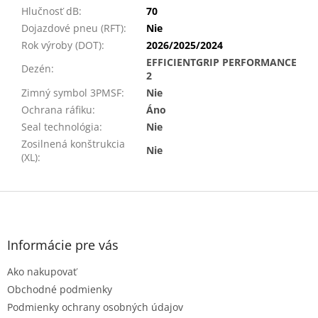
Hlučnosť dB
:
70
Dojazdové pneu (RFT)
:
Nie
Rok výroby (DOT)
:
2026/2025/2024
EFFICIENTGRIP PERFORMANCE
Dezén
:
2
Zimný symbol 3PMSF
:
Nie
Ochrana ráfiku
:
Áno
Seal technológia
:
Nie
Zosilnená konštrukcia
Nie
(XL)
:
Z
á
p
ä
Informácie pre vás
t
Ako nakupovať
i
e
Obchodné podmienky
Podmienky ochrany osobných údajov