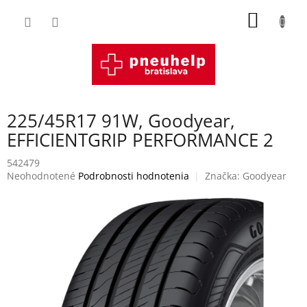
Prejsť
NÁKU
na
obsah
KOŠÍK
225/45R17 91W, Goodyear,
EFFICIENTGRIP PERFORMANCE 2
542479
Priemerné
Neohodnotené
Podrobnosti hodnotenia
Značka:
Goodyear
hodnotenie
produktu
je
0,0
z
5
hviezdičiek.