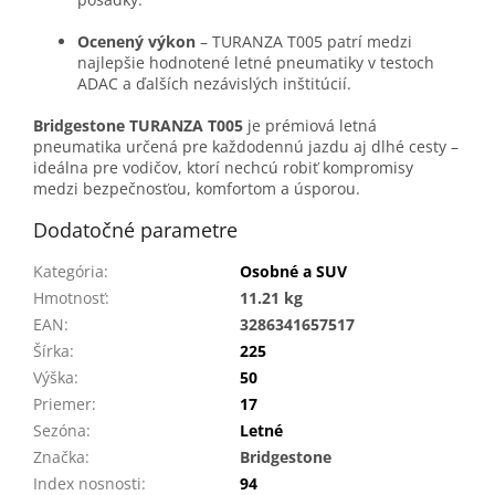
Ocenený výkon
– TURANZA T005 patrí medzi
najlepšie hodnotené letné pneumatiky v testoch
ADAC a ďalších nezávislých inštitúcií.
Bridgestone TURANZA T005
je prémiová letná
pneumatika určená pre každodennú jazdu aj dlhé cesty –
ideálna pre vodičov, ktorí nechcú robiť kompromisy
medzi bezpečnosťou, komfortom a úsporou.
Dodatočné parametre
Kategória
:
Osobné a SUV
Hmotnosť
:
11.21 kg
EAN
:
3286341657517
Šírka
:
225
Výška
:
50
Priemer
:
17
Sezóna
:
Letné
Značka
:
Bridgestone
Index nosnosti
:
94