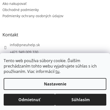
Ako nakupovať
i
e
Obchodné podmienky
Podmienky ochrany osobných údajov
Kontakt
info
@
pneuhelp.sk
+421 949 009 330
Tento web používa súbory cookie. Ďalším
prechádzaním tohto webu vyjadrujete súhlas s ich
používaním. Viac informácií
tu
.
Vytvoril Shoptet
Nastavenie
Copyright 2026
PNEUHELP.SK
. Všetky práva vyhradené.
Odmietnuť
Súhlasím
Upraviť nastavenie cookies