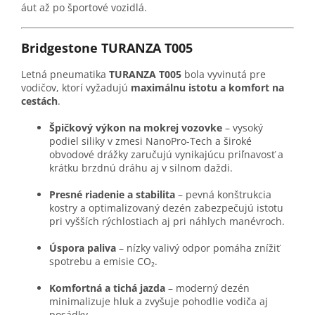
áut až po športové vozidlá.
Bridgestone TURANZA T005
Letná pneumatika
TURANZA T005
bola vyvinutá pre
vodičov, ktorí vyžadujú
maximálnu istotu a komfort na
cestách
.
Špičkový výkon na mokrej vozovke
– vysoký
podiel siliky v zmesi NanoPro-Tech a široké
obvodové drážky zaručujú vynikajúcu priľnavosť a
krátku brzdnú dráhu aj v silnom daždi.
Presné riadenie a stabilita
– pevná konštrukcia
kostry a optimalizovaný dezén zabezpečujú istotu
pri vyšších rýchlostiach aj pri náhlych manévroch.
Úspora paliva
– nízky valivý odpor pomáha znížiť
spotrebu a emisie CO₂.
Komfortná a tichá jazda
– moderný dezén
minimalizuje hluk a zvyšuje pohodlie vodiča aj
posádky.