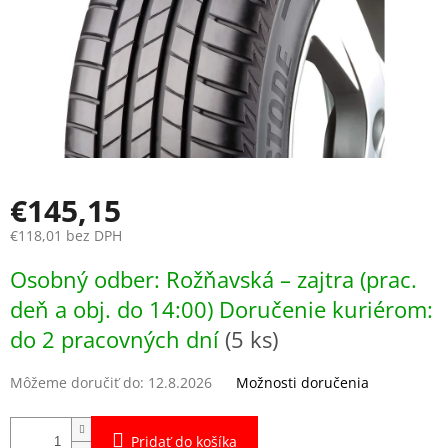
€145,15
€118,01 bez DPH
Jednotková
Osobný odber: Rožňavská – zajtra (prac.
cena:
deň a obj. do 14:00) Doručenie kuriérom:
do 2 pracovných dní
(5 ks)
Môžeme doručiť do:
12.8.2026
Možnosti doručenia
Pridať do košíka