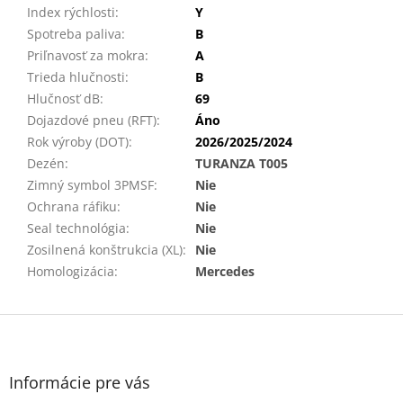
Index rýchlosti
:
Y
Spotreba paliva
:
B
Priľnavosť za mokra
:
A
Trieda hlučnosti
:
B
Hlučnosť dB
:
69
Dojazdové pneu (RFT)
:
Áno
Rok výroby (DOT)
:
2026/2025/2024
Dezén
:
TURANZA T005
Zimný symbol 3PMSF
:
Nie
Ochrana ráfiku
:
Nie
Seal technológia
:
Nie
Zosilnená konštrukcia (XL)
:
Nie
Homologizácia
:
Mercedes
Z
á
p
ä
Informácie pre vás
t