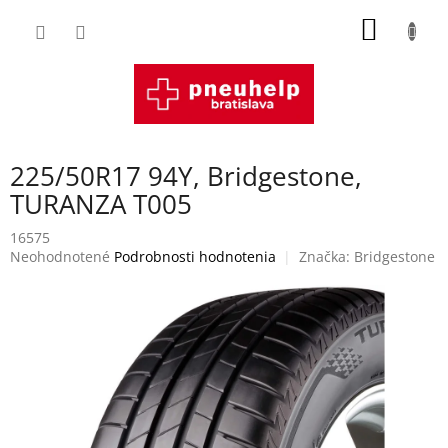
Prejsť
NÁKU
na
obsah
KOŠÍK
225/50R17 94Y, Bridgestone,
TURANZA T005
16575
Priemerné
Neohodnotené
Podrobnosti hodnotenia
Značka:
Bridgestone
hodnotenie
produktu
je
0,0
z
5
hviezdičiek.