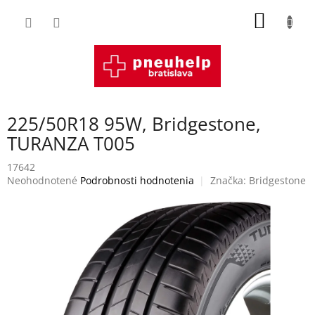
Prejsť
NÁKU
na
obsah
KOŠÍK
225/50R18 95W, Bridgestone,
TURANZA T005
17642
Priemerné
Neohodnotené
Podrobnosti hodnotenia
Značka:
Bridgestone
hodnotenie
produktu
je
0,0
z
5
hviezdičiek.