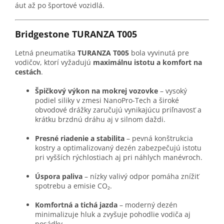
áut až po športové vozidlá.
Bridgestone TURANZA T005
Letná pneumatika
TURANZA T005
bola vyvinutá pre
vodičov, ktorí vyžadujú
maximálnu istotu a komfort na
cestách
.
Špičkový výkon na mokrej vozovke
– vysoký
podiel siliky v zmesi NanoPro-Tech a široké
obvodové drážky zaručujú vynikajúcu priľnavosť a
krátku brzdnú dráhu aj v silnom daždi.
Presné riadenie a stabilita
– pevná konštrukcia
kostry a optimalizovaný dezén zabezpečujú istotu
pri vyšších rýchlostiach aj pri náhlych manévroch.
Úspora paliva
– nízky valivý odpor pomáha znížiť
spotrebu a emisie CO₂.
Komfortná a tichá jazda
– moderný dezén
minimalizuje hluk a zvyšuje pohodlie vodiča aj
posádky.