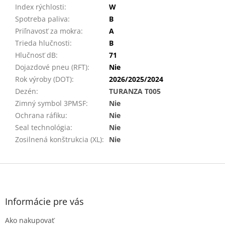
Index rýchlosti
:
W
Spotreba paliva
:
B
Priľnavosť za mokra
:
A
Trieda hlučnosti
:
B
Hlučnosť dB
:
71
Dojazdové pneu (RFT)
:
Nie
Rok výroby (DOT)
:
2026/2025/2024
Dezén
:
TURANZA T005
Zimný symbol 3PMSF
:
Nie
Ochrana ráfiku
:
Nie
Seal technológia
:
Nie
Zosilnená konštrukcia (XL)
:
Nie
Z
á
p
ä
Informácie pre vás
t
Ako nakupovať
i