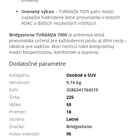
Ocenený výkon
– TURANZA T005 patrí medzi
najlepšie hodnotené letné pneumatiky v testoch
ADAC a ďalších nezávislých inštitúcií.
Bridgestone TURANZA T005
je prémiová letná
pneumatika určená pre každodennú jazdu aj dlhé cesty –
ideálna pre vodičov, ktorí nechcú robiť kompromisy
medzi bezpečnosťou, komfortom a úsporou.
Dodatočné parametre
Kategória
:
Osobné a SUV
Hmotnosť
:
9.74 kg
EAN
:
3286341764215
Šírka
:
225
Výška
:
50
Priemer
:
18
Sezóna
:
Letné
Značka
:
Bridgestone
Index nosnosti
:
95