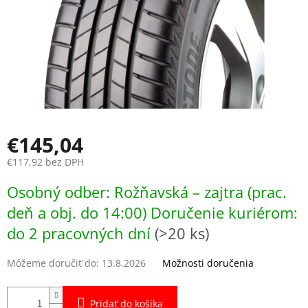
€145,04
€117,92 bez DPH
Jednotková
Osobný odber: Rožňavská – zajtra (prac.
cena:
deň a obj. do 14:00) Doručenie kuriérom:
do 2 pracovných dní
(>20 ks)
Môžeme doručiť do:
13.8.2026
Možnosti doručenia
Pridať do košíka