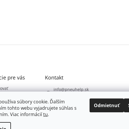
ie pre vás
Kontakt
ovať
info
@
pneuhelp.sk
 podmienky
+421 949 009 330
používa súbory cookie. Ďalším
 ochrany
Odmietnuť
ím tohto webu vyjadrujete súhlas s
údajov
ním. Viac informácií
tu
.