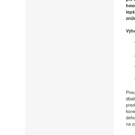
hmot
lepš
zniž
Výho
Pneu
dbal
pred
kone
defo
na z