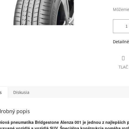
Môžeme 
Detailné
TLAČ
s
Diskusia
robný popis
iová pneumatika Bridgestone Alenza 001 je jednou z najlepších 
luxusné vozidlá a vozidlá SUV. Špeciálna konštrukcia pomáha rozl