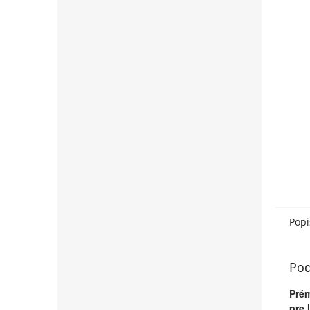
Popi
Pod
Prém
pre 