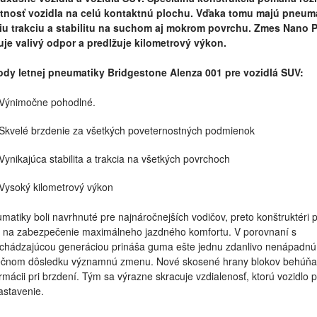
nosť vozidla na celú kontaktnú plochu. Vďaka tomu majú pneum
iu trakciu a stabilitu na suchom aj mokrom povrchu. Zmes Nano 
uje valivý odpor a predlžuje kilometrový výkon.
dy letnej pneumatiky Bridgestone Alenza 001 pre vozidlá SUV:
Výnimočne pohodlné.
Skvelé brzdenie za všetkých poveternostných podmienok
Vynikajúca stabilita a trakcia na všetkých povrchoch
Vysoký kilometrový výkon
matiky boli navrhnuté pre najnáročnejších vodičov, preto konštruktéri pr
i na zabezpečenie maximálneho jazdného komfortu. V porovnaní s
chádzajúcou generáciou prináša guma ešte jednu zdanlivo nenápadnú,
čnom dôsledku významnú zmenu. Nové skosené hrany blokov behúňa
rmácii pri brzdení. Tým sa výrazne skracuje vzdialenosť, ktorú vozidlo 
astavenie.