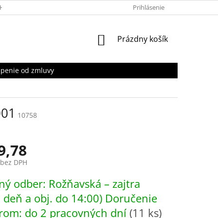
HRANY OSOBNÝCH ÚDAJOV
Prihlásenie
NÁKUPNÝ
Prázdny košík
KOŠÍK
penie od zmluvy
001
10758
9,78
 bez DPH
ová
ý odber: Rožňavská – zajtra
. deň a obj. do 14:00) Doručenie
rom: do 2 pracovných dní
(11 ks)