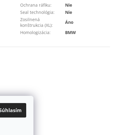
Ochrana ráfiku
:
Nie
Seal technológia
:
Nie
Zosilnená
Áno
konštrukcia (XL)
:
Homologizácia
:
BMW
Súhlasím