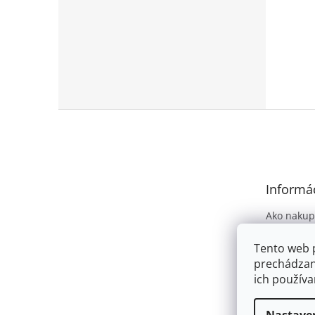
Z
á
p
ä
t
Informác
i
e
Ako nakup
Obchodné
Tento web 
Podmienky
prechádzan
osobných 
ich používa