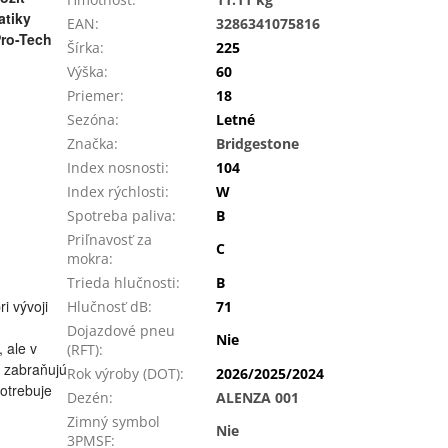
atiky
EAN
:
3286341075816
Pro-Tech
Šírka
:
225
Výška
:
60
Priemer
:
18
Sezóna
:
Letné
Značka
:
Bridgestone
Index nosnosti
:
104
Index rýchlosti
:
W
Spotreba paliva
:
B
Priľnavosť za
C
mokra
:
Trieda hlučnosti
:
B
i vývoji
Hlučnosť dB
:
71
Dojazdové pneu
Nie
 ale v
(RFT)
:
 zabraňujú
Rok výroby (DOT)
:
2026/2025/2024
potrebuje
Dezén
:
ALENZA 001
Zimný symbol
Nie
3PMSF
: