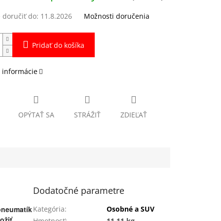
doručiť do:
11.8.2026
Možnosti doručenia
Pridať do košíka
 informácie
OPÝTAŤ SA
STRÁŽIŤ
ZDIEĽAŤ
Dodatočné parametre
pneumatík
Kategória
:
Osobné a SUV
ožiť
Hmotnosť
:
11.11 kg