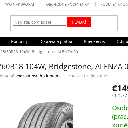
AKO NAKUPOVAŤ
OBCHODNÉ PODMIENKY
PODMIENKY OC
HĽADAŤ
Kontakty
Doprava a platba
Pneuservis
Odstú
225/60R18 104W, Bridgestone, ALENZA 001
/60R18 104W, Bridgestone, ALENZA 
rné
notené
Podrobnosti hodnotenia
Značka:
Bridgestone
enie
€14
tu
€121,77
Jednotk
Osobn
cena:
čiek.
(prac
kurié