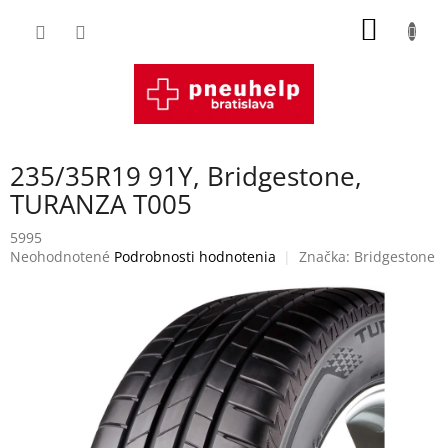
Prejsť
NÁKU
na
obsah
KOŠÍK
235/35R19 91Y, Bridgestone,
TURANZA T005
5995
Priemerné
Neohodnotené
Podrobnosti hodnotenia
Značka:
Bridgestone
hodnotenie
produktu
je
0,0
z
5
hviezdičiek.