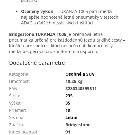
Ocenený výkon
– TURANZA T005 patrí medzi
najlepšie hodnotené letné pneumatiky v testoch
ADAC a ďalších nezávislých inštitúcií.
Bridgestone TURANZA T005
je prémiová letná
pneumatika určená pre každodennú jazdu aj dlhé cesty –
ideálna pre vodičov, ktorí nechcú robiť kompromisy
medzi bezpečnosťou, komfortom a úsporou.
Dodatočné parametre
Kategória
:
Osobné a SUV
Hmotnosť
:
10.25 kg
EAN
:
3286340599511
Šírka
:
235
Výška
:
35
Priemer
:
19
Sezóna
:
Letné
Značka
:
Bridgestone
Index nosnosti
:
91