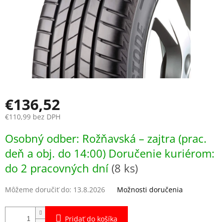
€136,52
€110,99 bez DPH
Jednotková
Osobný odber: Rožňavská – zajtra (prac.
cena:
deň a obj. do 14:00) Doručenie kuriérom:
do 2 pracovných dní
(8 ks)
Môžeme doručiť do:
13.8.2026
Možnosti doručenia
Pridať do košíka