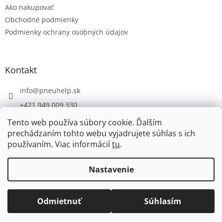
Ako nakupovať
i
e
Obchodné podmienky
Podmienky ochrany osobných údajov
Kontakt
info
@
pneuhelp.sk
+421 949 009 330
Tento web používa súbory cookie. Ďalším
prechádzaním tohto webu vyjadrujete súhlas s ich
používaním. Viac informácií
tu
.
Vytvoril Shoptet
Nastavenie
Copyright 2026
PNEUHELP.SK
. Všetky práva vyhradené.
Odmietnuť
Súhlasím
Upraviť nastavenie cookies