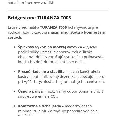
áut až po športové vozidlá.
Bridgestone TURANZA T005
Letná pneumatika
TURANZA T005
bola vyvinutá pre
vodičov, ktorí vyžadujú
maximálnu istotu a komfort na
cestách
.
Špičkový výkon na mokrej vozovke
– vysoký
podiel siliky v zmesi NanoPro-Tech a široké
obvodové drážky zaručujú vynikajúcu priľnavosť a
krátku brzdnú dráhu aj v silnom daždi.
Presné riadenie a stabilita
– pevná konštrukcia
kostry a optimalizovaný dezén zabezpečujú istotu
pri vyšších rýchlostiach aj pri náhlych manévroch.
Úspora paliva
– nízky valivý odpor pomáha znížiť
spotrebu a emisie CO₂.
Komfortná a tichá jazda
– moderný dezén
minimalizuje hluk a zvyšuje pohodlie vodiča aj
posádky.