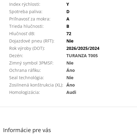
Index rýchlosti
:
Y
Spotreba paliva
:
D
Priľnavosť za mokra
:
A
Trieda hlučnosti
:
B
Hlučnosť dB
:
72
Dojazdové pneu (RFT)
:
Nie
Rok výroby (DOT)
:
2026/2025/2024
Dezén
:
TURANZA T005
Zimný symbol 3PMSF
:
Nie
Ochrana ráfiku
:
Áno
Seal technológia
:
Nie
Zosilnená konštrukcia (XL)
:
Áno
Homologizácia
:
Audi
Z
á
p
ä
Informácie pre vás
t