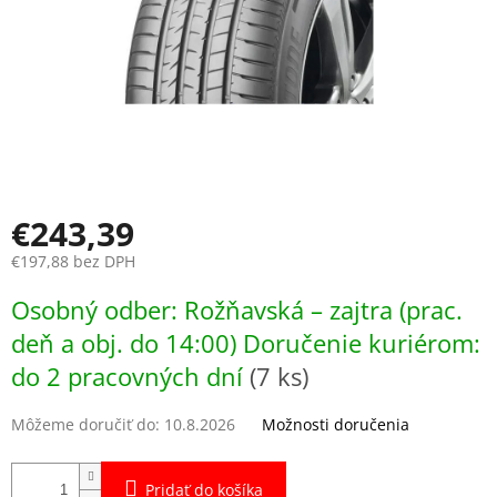
€243,39
€197,88 bez DPH
Jednotková
Osobný odber: Rožňavská – zajtra (prac.
cena:
deň a obj. do 14:00) Doručenie kuriérom:
do 2 pracovných dní
(7 ks)
Môžeme doručiť do:
10.8.2026
Možnosti doručenia
Pridať do košíka