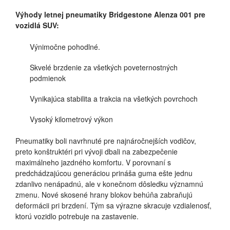
Výhody letnej pneumatiky Bridgestone Alenza 001 pre
vozidlá SUV:
Výnimočne pohodlné.
Skvelé brzdenie za všetkých poveternostných
podmienok
Vynikajúca stabilita a trakcia na všetkých povrchoch
Vysoký kilometrový výkon
Pneumatiky boli navrhnuté pre najnáročnejších vodičov,
preto konštruktéri pri vývoji dbali na zabezpečenie
maximálneho jazdného komfortu. V porovnaní s
predchádzajúcou generáciou prináša guma ešte jednu
zdanlivo nenápadnú, ale v konečnom dôsledku významnú
zmenu. Nové skosené hrany blokov behúňa zabraňujú
deformácii pri brzdení. Tým sa výrazne skracuje vzdialenosť,
ktorú vozidlo potrebuje na zastavenie.