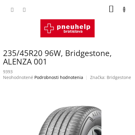
Prejsť
NÁKU
na
obsah
KOŠÍK
235/45R20 96W, Bridgestone,
ALENZA 001
9393
Priemerné
Neohodnotené
Podrobnosti hodnotenia
Značka:
Bridgestone
hodnotenie
produktu
je
0,0
z
5
hviezdičiek.