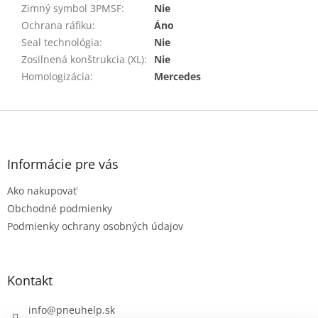
Zimný symbol 3PMSF
:
Nie
Ochrana ráfiku
:
Áno
Seal technológia
:
Nie
Zosilnená konštrukcia (XL)
:
Nie
Homologizácia
:
Mercedes
Z
á
p
ä
Informácie pre vás
t
Ako nakupovať
i
e
Obchodné podmienky
Podmienky ochrany osobných údajov
Kontakt
info
@
pneuhelp.sk