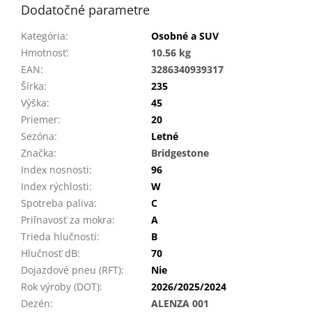
Dodatočné parametre
Kategória
:
Osobné a SUV
Hmotnosť
:
10.56 kg
EAN
:
3286340939317
Šírka
:
235
Výška
:
45
Priemer
:
20
Sezóna
:
Letné
Značka
:
Bridgestone
Index nosnosti
:
96
Index rýchlosti
:
W
Spotreba paliva
:
C
Priľnavosť za mokra
:
A
Trieda hlučnosti
:
B
Hlučnosť dB
:
70
Dojazdové pneu (RFT)
:
Nie
Rok výroby (DOT)
:
2026/2025/2024
Dezén
:
ALENZA 001