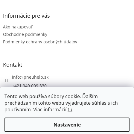
á
p
ä
Informácie pre vás
t
Ako nakupovať
i
e
Obchodné podmienky
Podmienky ochrany osobných údajov
Kontakt
info
@
pneuhelp.sk
+421 949 009 330
Tento web používa súbory cookie. Ďalším
prechádzaním tohto webu vyjadrujete súhlas s ich
používaním. Viac informácií
tu
.
Vytvoril Shoptet
Nastavenie