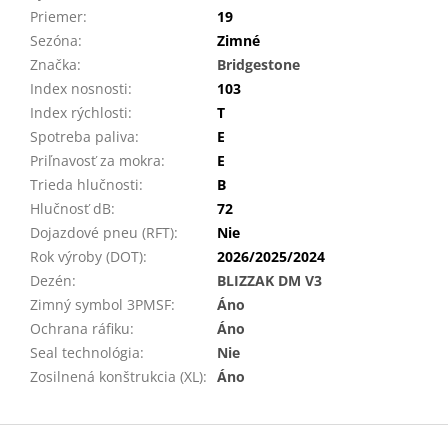
Priemer
:
19
Sezóna
:
Zimné
Značka
:
Bridgestone
Index nosnosti
:
103
Index rýchlosti
:
T
Spotreba paliva
:
E
Priľnavosť za mokra
:
E
Trieda hlučnosti
:
B
Hlučnosť dB
:
72
Dojazdové pneu (RFT)
:
Nie
Rok výroby (DOT)
:
2026/2025/2024
Dezén
:
BLIZZAK DM V3
Zimný symbol 3PMSF
:
Áno
Ochrana ráfiku
:
Áno
Seal technológia
:
Nie
Zosilnená konštrukcia (XL)
:
Áno
Z