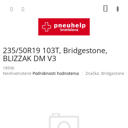
Prejsť
NÁKU
na
obsah
KOŠÍK
235/50R19 103T, Bridgestone,
BLIZZAK DM V3
18936
Priemerné
Neohodnotené
Podrobnosti hodnotenia
Značka:
Bridgestone
hodnotenie
produktu
je
0,0
z
5
hviezdičiek.