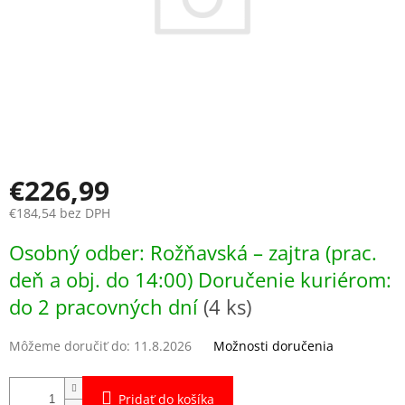
€226,99
€184,54 bez DPH
Jednotková
Osobný odber: Rožňavská – zajtra (prac.
cena:
deň a obj. do 14:00) Doručenie kuriérom:
do 2 pracovných dní
(4 ks)
Môžeme doručiť do:
11.8.2026
Možnosti doručenia
Pridať do košíka