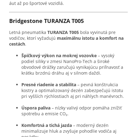
áut až po športové vozidlá.
Bridgestone TURANZA T005
Letná pneumatika
TURANZA T005
bola vyvinutá pre
vodičov, ktorí vyžadujú
maximálnu istotu a komfort na
cestách
.
Špičkový výkon na mokrej vozovke
– vysoký
podiel siliky v zmesi NanoPro-Tech a široké
obvodové drážky zaručujú vynikajúcu priľnavosť a
krátku brzdnú dráhu aj v silnom daždi.
Presné riadenie a stabilita
– pevná konštrukcia
kostry a optimalizovaný dezén zabezpečujú istotu
pri vyšších rýchlostiach aj pri náhlych manévroch.
Úspora paliva
– nízky valivý odpor pomáha znížiť
spotrebu a emisie CO₂.
Komfortná a tichá jazda
– moderný dezén
minimalizuje hluk a zvyšuje pohodlie vodiča aj
posádky.