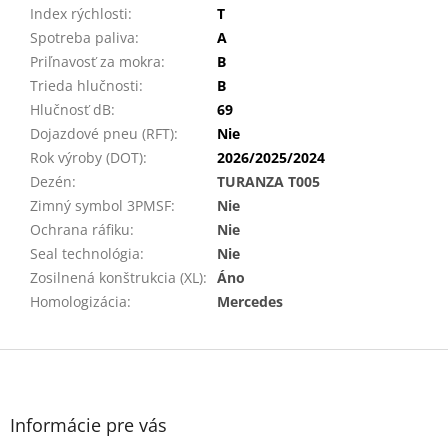
Index rýchlosti
:
T
Spotreba paliva
:
A
Priľnavosť za mokra
:
B
Trieda hlučnosti
:
B
Hlučnosť dB
:
69
Dojazdové pneu (RFT)
:
Nie
Rok výroby (DOT)
:
2026/2025/2024
Dezén
:
TURANZA T005
Zimný symbol 3PMSF
:
Nie
Ochrana ráfiku
:
Nie
Seal technológia
:
Nie
Zosilnená konštrukcia (XL)
:
Áno
Homologizácia
:
Mercedes
Z
á
p
ä
Informácie pre vás
t