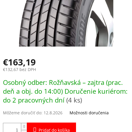
€163,19
€132,67 bez DPH
Jednotková
Osobný odber: Rožňavská – zajtra (prac.
cena:
deň a obj. do 14:00) Doručenie kuriérom:
do 2 pracovných dní
(4 ks)
Môžeme doručiť do:
12.8.2026
Možnosti doručenia
Pridať do košíka