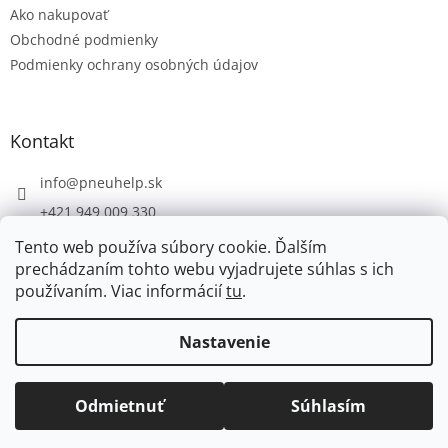
Ako nakupovať
i
e
Obchodné podmienky
Podmienky ochrany osobných údajov
Kontakt
info
@
pneuhelp.sk
+421 949 009 330
Tento web používa súbory cookie. Ďalším
prechádzaním tohto webu vyjadrujete súhlas s ich
používaním. Viac informácií
tu
.
Vytvoril Shoptet
Nastavenie
Copyright 2026
PNEUHELP.SK
. Všetky práva vyhradené.
Odmietnuť
Súhlasím
Upraviť nastavenie cookies