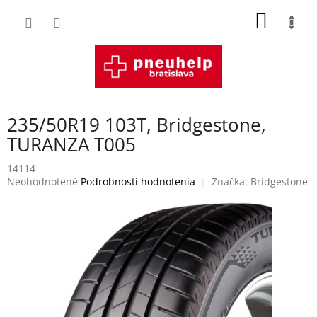
Prejsť
NÁKU
na
obsah
KOŠÍK
235/50R19 103T, Bridgestone,
TURANZA T005
14114
Priemerné
Neohodnotené
Podrobnosti hodnotenia
Značka:
Bridgestone
hodnotenie
produktu
je
0,0
z
5
hviezdičiek.