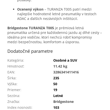
Ocenený výkon
– TURANZA T005 patrí medzi
najlepšie hodnotené letné pneumatiky v testoch
ADAC a ďalších nezávislých inštitúcií.
Bridgestone TURANZA T005
je prémiová letná
pneumatika určená pre každodennú jazdu aj dlhé cesty –
ideálna pre vodičov, ktorí nechcú robiť kompromisy
medzi bezpečnosťou, komfortom a úsporou.
Dodatočné parametre
Kategória
:
Osobné a SUV
Hmotnosť
:
11.42 kg
EAN
:
3286341411416
Šírka
:
235
Výška
:
50
Priemer
:
19
Sezóna
:
Letné
Značka
:
Bridgestone
Index nosnosti
:
103