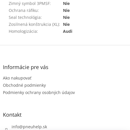
Zimný symbol 3PMSF
:
Nie
Ochrana ráfiku
:
Nie
Seal technológia
:
Nie
Zosilnená konštrukcia (XL)
:
Nie
Homologizácia
:
Audi
Z
á
p
ä
Informácie pre vás
t
Ako nakupovať
i
e
Obchodné podmienky
Podmienky ochrany osobných údajov
Kontakt
info
@
pneuhelp.sk