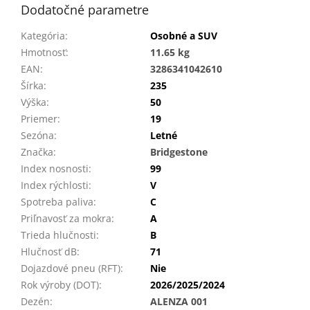
Dodatočné parametre
Kategória
:
Osobné a SUV
Hmotnosť
:
11.65 kg
EAN
:
3286341042610
Šírka
:
235
Výška
:
50
Priemer
:
19
Sezóna
:
Letné
Značka
:
Bridgestone
Index nosnosti
:
99
Index rýchlosti
:
V
Spotreba paliva
:
C
Priľnavosť za mokra
:
A
Trieda hlučnosti
:
B
Hlučnosť dB
:
71
Dojazdové pneu (RFT)
:
Nie
Rok výroby (DOT)
:
2026/2025/2024
Dezén
:
ALENZA 001