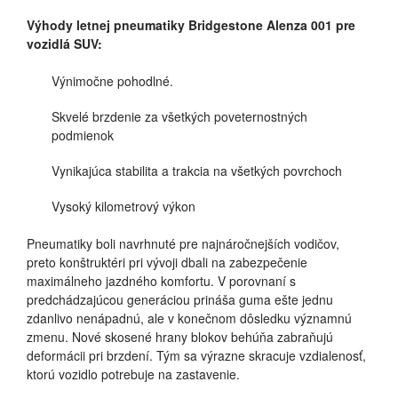
Výhody letnej pneumatiky Bridgestone Alenza 001 pre
vozidlá SUV:
Výnimočne pohodlné.
Skvelé brzdenie za všetkých poveternostných
podmienok
Vynikajúca stabilita a trakcia na všetkých povrchoch
Vysoký kilometrový výkon
Pneumatiky boli navrhnuté pre najnáročnejších vodičov,
preto konštruktéri pri vývoji dbali na zabezpečenie
maximálneho jazdného komfortu. V porovnaní s
predchádzajúcou generáciou prináša guma ešte jednu
zdanlivo nenápadnú, ale v konečnom dôsledku významnú
zmenu. Nové skosené hrany blokov behúňa zabraňujú
deformácii pri brzdení. Tým sa výrazne skracuje vzdialenosť,
ktorú vozidlo potrebuje na zastavenie.