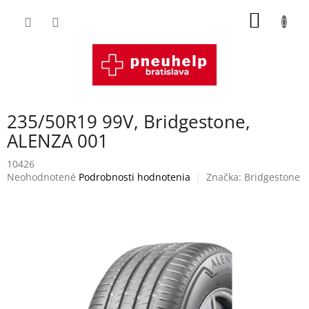
Prejsť
NÁKU
na
obsah
KOŠÍK
235/50R19 99V, Bridgestone,
ALENZA 001
10426
Priemerné
Neohodnotené
Podrobnosti hodnotenia
Značka:
Bridgestone
hodnotenie
produktu
je
0,0
z
5
hviezdičiek.