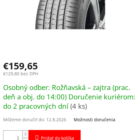
€159,65
€129,80 bez DPH
Jednotková
Osobný odber: Rožňavská – zajtra (prac.
cena:
deň a obj. do 14:00) Doručenie kuriérom:
do 2 pracovných dní
(4 ks)
Môžeme doručiť do:
12.8.2026
Možnosti doručenia
Pridať do košíka