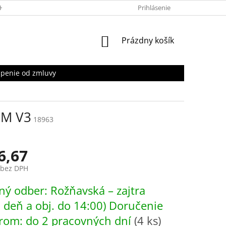
HRANY OSOBNÝCH ÚDAJOV
Prihlásenie
NÁKUPNÝ
Prázdny košík
KOŠÍK
penie od zmluvy
DM V3
18963
6,67
 bez DPH
ová
ý odber: Rožňavská – zajtra
. deň a obj. do 14:00) Doručenie
rom: do 2 pracovných dní
(4 ks)