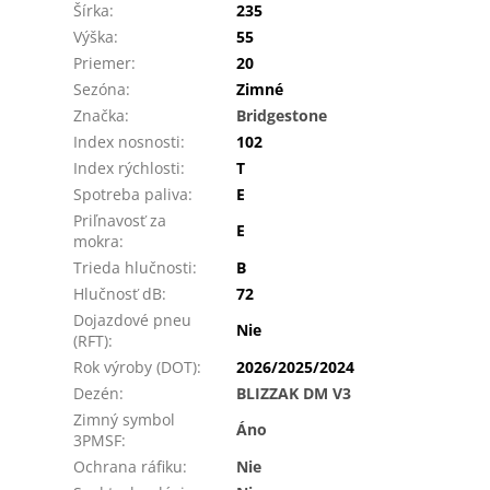
Šírka
:
235
Výška
:
55
Priemer
:
20
Sezóna
:
Zimné
Značka
:
Bridgestone
Index nosnosti
:
102
Index rýchlosti
:
T
Spotreba paliva
:
E
Priľnavosť za
E
mokra
:
Trieda hlučnosti
:
B
Hlučnosť dB
:
72
Dojazdové pneu
Nie
(RFT)
:
Rok výroby (DOT)
:
2026/2025/2024
Dezén
:
BLIZZAK DM V3
Zimný symbol
Áno
3PMSF
:
Ochrana ráfiku
:
Nie