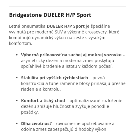
Bridgestone DUELER H/P Sport
Letná pneumatika
DUELER H/P Sport
je špeciálne
vyvinutá pre moderné SUV a výkonné crossovery, ktoré
kombinujú dynamický výkon na ceste s vysokým
komfortom.
Výborná priľnavosť na suchej aj mokrej vozovke
–
asymetrický dezén a moderná zmes poskytujú
spoľahlivé brzdenie a istotu v každom počasí.
Stabilita pri vyšších rýchlostiach
– pevná
konštrukcia a tuhé ramenné bloky prinášajú presné
riadenie a kontrolu.
Komfort a tichý chod
– optimalizované rozloženie
dezénu znižuje hlučnosť a zvyšuje pohodlie
posádky.
Dlhá životnosť
– rovnomerné opotrebovanie a
odolná zmes zabezpečujú dlhodobý výkon.