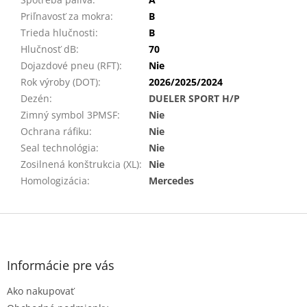
Priľnavosť za mokra
:
B
Trieda hlučnosti
:
B
Hlučnosť dB
:
70
Dojazdové pneu (RFT)
:
Nie
Rok výroby (DOT)
:
2026/2025/2024
Dezén
:
DUELER SPORT H/P
Zimný symbol 3PMSF
:
Nie
Ochrana ráfiku
:
Nie
Seal technológia
:
Nie
Zosilnená konštrukcia (XL)
:
Nie
Homologizácia
:
Mercedes
Z
á
p
ä
Informácie pre vás
t
Ako nakupovať
i