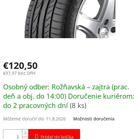
€120,50
€97,97 bez DPH
Jednotková
Osobný odber: Rožňavská – zajtra (prac.
cena:
deň a obj. do 14:00) Doručenie kuriérom:
do 2 pracovných dní
(8 ks)
Môžeme doručiť do:
11.8.2026
Možnosti doručenia
Pridať do košíka