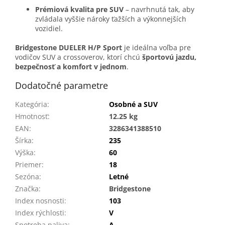
Prémiová kvalita pre SUV
– navrhnutá tak, aby
zvládala vyššie nároky ťažších a výkonnejších
vozidiel.
Bridgestone DUELER H/P Sport
je ideálna voľba pre
vodičov SUV a crossoverov, ktorí chcú
športovú jazdu,
bezpečnosť a komfort v jednom
.
Dodatočné parametre
Kategória
:
Osobné a SUV
Hmotnosť
:
12.25 kg
EAN
:
3286341388510
Šírka
:
235
Výška
:
60
Priemer
:
18
Sezóna
:
Letné
Značka
:
Bridgestone
Index nosnosti
:
103
Index rýchlosti
:
V
Spotreba paliva
:
A