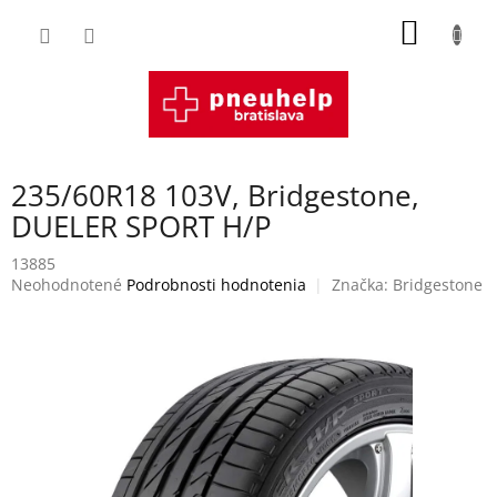
Prejsť
NÁKU
na
obsah
KOŠÍK
235/60R18 103V, Bridgestone,
DUELER SPORT H/P
13885
Priemerné
Neohodnotené
Podrobnosti hodnotenia
Značka:
Bridgestone
hodnotenie
produktu
je
0,0
z
5
hviezdičiek.