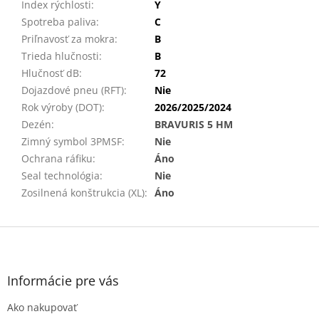
Index rýchlosti
:
Y
Spotreba paliva
:
C
Priľnavosť za mokra
:
B
Trieda hlučnosti
:
B
Hlučnosť dB
:
72
Dojazdové pneu (RFT)
:
Nie
Rok výroby (DOT)
:
2026/2025/2024
Dezén
:
BRAVURIS 5 HM
Zimný symbol 3PMSF
:
Nie
Ochrana ráfiku
:
Áno
Seal technológia
:
Nie
Zosilnená konštrukcia (XL)
:
Áno
Z
á
p
ä
Informácie pre vás
t
Ako nakupovať
i