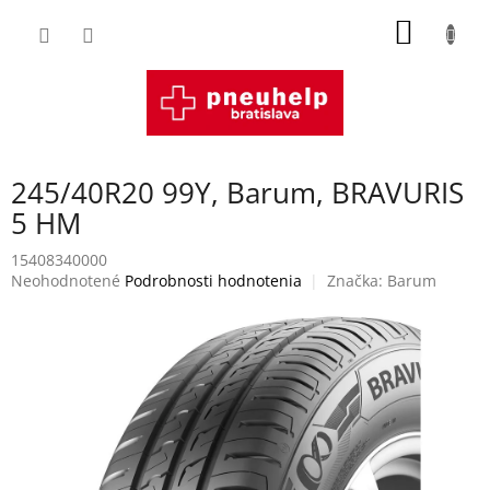
Prejsť
NÁKU
na
obsah
KOŠÍK
245/40R20 99Y, Barum, BRAVURIS
5 HM
15408340000
Priemerné
Neohodnotené
Podrobnosti hodnotenia
Značka:
Barum
hodnotenie
produktu
je
0,0
z
5
hviezdičiek.