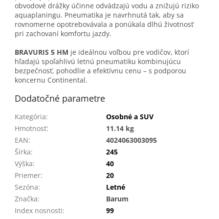
obvodové drážky účinne odvádzajú vodu a znižujú riziko
aquaplaningu. Pneumatika je navrhnutá tak, aby sa
rovnomerne opotrebovávala a ponúkala dlhú životnosť
pri zachovaní komfortu jazdy.
BRAVURIS 5 HM
je ideálnou voľbou pre vodičov, ktorí
hľadajú spoľahlivú letnú pneumatiku kombinujúcu
bezpečnosť, pohodlie a efektívnu cenu – s podporou
koncernu Continental.
Dodatočné parametre
Kategória
:
Osobné a SUV
Hmotnosť
:
11.14 kg
EAN
:
4024063003095
Šírka
:
245
Výška
:
40
Priemer
:
20
Sezóna
:
Letné
Značka
:
Barum
Index nosnosti
:
99