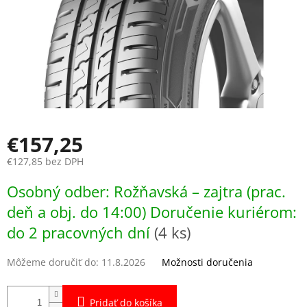
€157,25
€127,85 bez DPH
Jednotková
Osobný odber: Rožňavská – zajtra (prac.
cena:
deň a obj. do 14:00) Doručenie kuriérom:
do 2 pracovných dní
(4 ks)
Môžeme doručiť do:
11.8.2026
Možnosti doručenia
Pridať do košíka