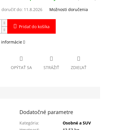
doručiť do:
11.8.2026
Možnosti doručenia
Pridať do košíka
 informácie
OPÝTAŤ SA
STRÁŽIŤ
ZDIEĽAŤ
Dodatočné parametre
Kategória
:
Osobné a SUV
Hmotnosť
:
13.53 kg