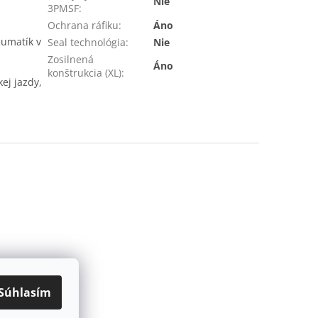
Nie
3PMSF
:
Ochrana ráfiku
:
Áno
eumatík v
Seal technológia
:
Nie
Zosilnená
Áno
konštrukcia (XL)
:
ej jazdy,
Súhlasím