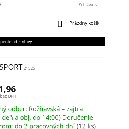
HRANY OSOBNÝCH ÚDAJOV
Prihlásenie
NÁKUPNÝ
Prázdny košík
KOŠÍK
penie od zmluvy
 SPORT
21525
1,96
 bez DPH
ová
ý odber: Rožňavská – zajtra
. deň a obj. do 14:00) Doručenie
rom: do 2 pracovných dní
(12 ks)