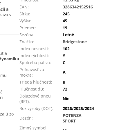
ší
EAN
:
3286342152516
cií a
Šírka
:
245
bava v
Výška
:
45
Priemer
:
19
Sezóna
:
Letné
Značka
:
Bridgestone
Index nosnosti
:
102
ut a
Index rýchlosti
:
Y
 dynamiku
Spotreba paliva
:
C
Priľnavosť za
A
mokra
:
ému
Trieda hlučnosti
:
B
Hlučnosť dB
:
72
ná
Dojazdové pneu
ri
Nie
(RFT)
:
Rok výroby (DOT)
:
2026/2025/2024
zajú zo
POTENZA
Dezén
:
SPORT
Zimný symbol