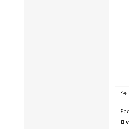
Popi
Pod
O v