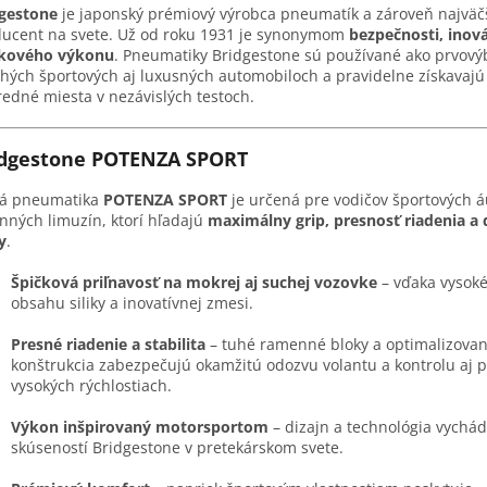
dgestone
je japonský prémiový výrobca pneumatík a zároveň najväč
ucent na svete. Už od roku 1931 je synonymom
bezpečnosti, inová
čkového výkonu
. Pneumatiky Bridgestone sú používané ako prvový
ých športových aj luxusných automobiloch a pravidelne získavajú
edné miesta v nezávislých testoch.
idgestone POTENZA SPORT
ná pneumatika
POTENZA SPORT
je určená pre vodičov športových á
nných limuzín, ktorí hľadajú
maximálny grip, presnosť riadenia a
y
.
Špičková priľnavosť na mokrej aj suchej vozovke
– vďaka vysok
obsahu siliky a inovatívnej zmesi.
Presné riadenie a stabilita
– tuhé ramenné bloky a optimalizova
konštrukcia zabezpečujú okamžitú odozvu volantu a kontrolu aj p
vysokých rýchlostiach.
Výkon inšpirovaný motorsportom
– dizajn a technológia vychád
skúseností Bridgestone v pretekárskom svete.