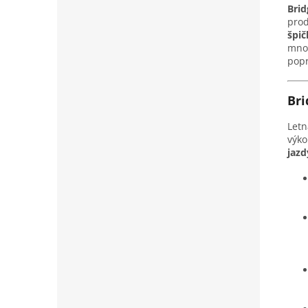
Bri
prod
špi
mnoh
popr
Br
Let
výko
jazd