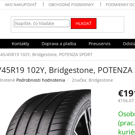
AKO NAKUPOVAŤ
OBCHODNÉ PODMIENKY
PODMIENKY OC
HĽADAŤ
Kontakty
Doprava a platba
Pneuservis
Odstú
245/45R19 102Y, Bridgestone, POTENZA SPORT
/45R19 102Y, Bridgestone, POTENZA
rné
notené
Podrobnosti hodnotenia
Značka:
Bridgestone
enie
€19
tu
€156,07
Jednotk
Osobn
cena:
čiek.
(prac
kurié