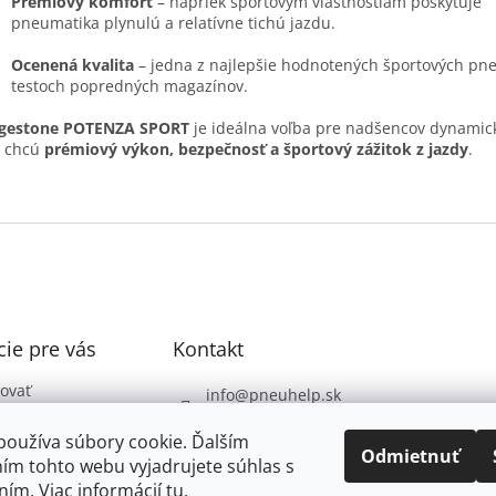
Prémiový komfort
– napriek športovým vlastnostiam poskytuje
pneumatika plynulú a relatívne tichú jazdu.
Ocenená kvalita
– jedna z najlepšie hodnotených športových pn
testoch popredných magazínov.
dgestone POTENZA SPORT
je ideálna voľba pre nadšencov dynamick
í chcú
prémiový výkon, bezpečnosť a športový zážitok z jazdy
.
ie pre vás
Kontakt
ovať
info
@
pneuhelp.sk
 podmienky
+421 949 009 330
používa súbory cookie. Ďalším
 ochrany
Odmietnuť
ím tohto webu vyjadrujete súhlas s
údajov
ním. Viac informácií
tu
.