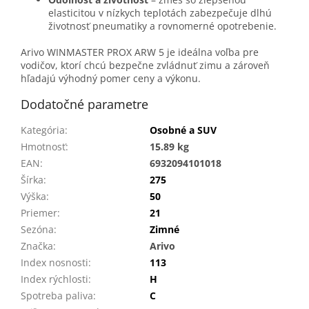
elasticitou v nízkych teplotách zabezpečuje dlhú
životnosť pneumatiky a rovnomerné opotrebenie.
Arivo WINMASTER PROX ARW 5 je ideálna voľba pre
vodičov, ktorí chcú bezpečne zvládnuť zimu a zároveň
hľadajú výhodný pomer ceny a výkonu.
Dodatočné parametre
Kategória
:
Osobné a SUV
Hmotnosť
:
15.89 kg
EAN
:
6932094101018
Šírka
:
275
Výška
:
50
Priemer
:
21
Sezóna
:
Zimné
Značka
:
Arivo
Index nosnosti
:
113
Index rýchlosti
:
H
Spotreba paliva
:
C