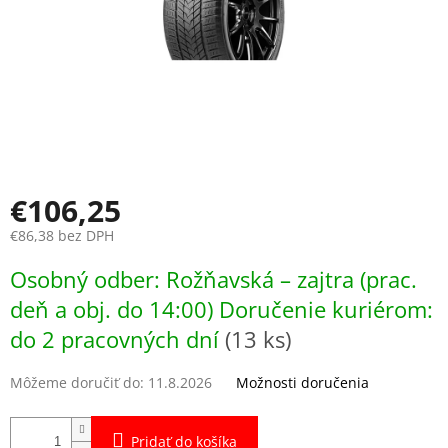
€106,25
€86,38 bez DPH
Jednotková
Osobný odber: Rožňavská – zajtra (prac.
cena:
deň a obj. do 14:00) Doručenie kuriérom:
do 2 pracovných dní
(13 ks)
Môžeme doručiť do:
11.8.2026
Možnosti doručenia
Pridať do košíka