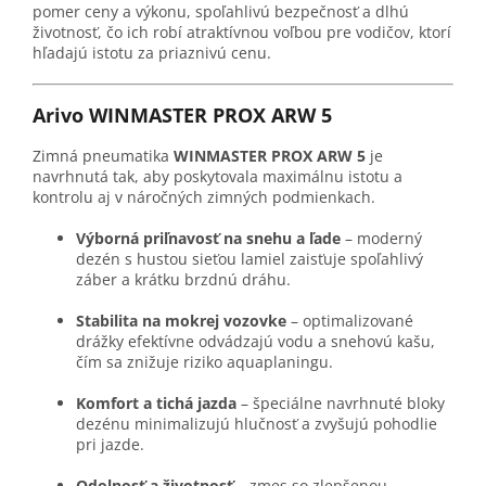
pomer ceny a výkonu, spoľahlivú bezpečnosť a dlhú
životnosť, čo ich robí atraktívnou voľbou pre vodičov, ktorí
hľadajú istotu za priaznivú cenu.
Arivo WINMASTER PROX ARW 5
Zimná pneumatika
WINMASTER PROX ARW 5
je
navrhnutá tak, aby poskytovala maximálnu istotu a
kontrolu aj v náročných zimných podmienkach.
Výborná priľnavosť na snehu a ľade
– moderný
dezén s hustou sieťou lamiel zaisťuje spoľahlivý
záber a krátku brzdnú dráhu.
Stabilita na mokrej vozovke
– optimalizované
drážky efektívne odvádzajú vodu a snehovú kašu,
čím sa znižuje riziko aquaplaningu.
Komfort a tichá jazda
– špeciálne navrhnuté bloky
dezénu minimalizujú hlučnosť a zvyšujú pohodlie
pri jazde.
Odolnosť a životnosť
– zmes so zlepšenou