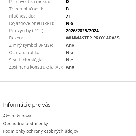
Priľnavosť za mokra
:
D
Trieda hlučnosti
:
B
Hlučnosť dB
:
71
Dojazdové pneu (RFT)
:
Nie
Rok výroby (DOT)
:
2026/2025/2024
Dezén
:
WINMASTER PROX ARW 5
Zimný symbol 3PMSF
:
Áno
Ochrana ráfiku
:
Nie
Seal technológia
:
Nie
Zosilnená konštrukcia (XL)
:
Áno
Z
á
p
ä
Informácie pre vás
t
Ako nakupovať
i
e
Obchodné podmienky
Podmienky ochrany osobných údajov