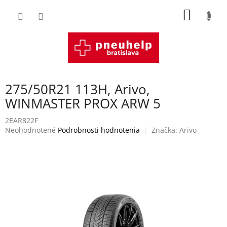
Prejsť
NÁKU
na
obsah
KOŠÍK
275/50R21 113H, Arivo,
WINMASTER PROX ARW 5
2EAR822F
Priemerné
Neohodnotené
Podrobnosti hodnotenia
Značka:
Arivo
hodnotenie
produktu
je
0,0
z
5
hviezdičiek.