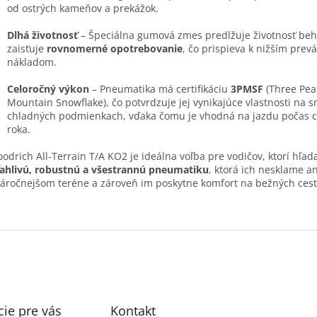
od ostrých kameňov a prekážok.
Dlhá životnosť
– Špeciálna gumová zmes predlžuje životnosť be
zaisťuje
rovnomerné opotrebovanie
, čo prispieva k nižším pre
nákladom.
Celoročný výkon
– Pneumatika má certifikáciu
3PMSF
(Three Pea
Mountain Snowflake), čo potvrdzuje jej vynikajúce vlastnosti na s
chladných podmienkach, vďaka čomu je vhodná na jazdu počas 
roka.
odrich All-Terrain T/A KO2 je ideálna voľba pre vodičov, ktorí hľad
ahlivú, robustnú a všestrannú pneumatiku
, ktorá ich nesklame a
áročnejšom teréne a zároveň im poskytne komfort na bežných cest
ie pre vás
Kontakt