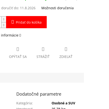
doručiť do:
11.8.2026
Možnosti doručenia
Pridať do košíka
 informácie
OPÝTAŤ SA
STRÁŽIŤ
ZDIEĽAŤ
Dodatočné parametre
Kategória
:
Osobné a SUV
Hmotnosť
:
25.78 kg