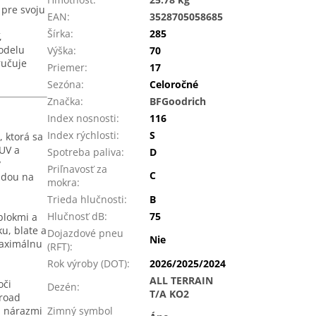
 pre svoju
EAN
:
3528705058685
Šírka
:
285
,
modelu
Výška
:
70
ručuje
Priemer
:
17
Sezóna
:
Celoročné
Značka
:
BFGoodrich
Index nosnosti
:
116
Index rýchlosti
:
S
, ktorá sa
UV a
Spotreba paliva
:
D
v
Priľnavosť za
C
zdou na
mokra
:
Trieda hlučnosti
:
B
Hlučnosť dB
:
75
blokmi a
u, blate a
Dojazdové pneu
Nie
maximálnu
(RFT)
:
Rok výroby (DOT)
:
2026/2025/2024
ALL TERRAIN
oči
Dezén
:
T/A KO2
-road
a nárazmi
Zimný symbol