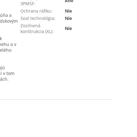
Áno
3PMSF
:
Ochrana ráfiku
:
Nie
húňa a
Seal technológia
:
Nie
vádzkovým
Zosilnená
Nie
konštrukcia (XL)
:
k
nehu a v
celého
ajú
ni v tom
ách.