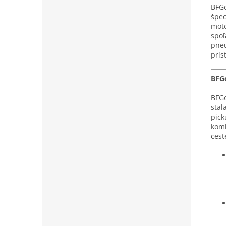
BFGo
špec
moto
spoľ
pneu
prís
BFGo
BFGo
stal
pick
komb
cest