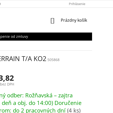
HRANY OSOBNÝCH ÚDAJOV
Prihlásenie
NÁKUPNÝ
Prázdny košík
KOŠÍK
penie od zmluvy
ERRAIN T/A KO2
505868
3,82
 bez DPH
ová
ý odber: Rožňavská – zajtra
. deň a obj. do 14:00) Doručenie
rom: do 2 pracovných dní
(4 ks)