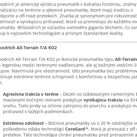
odrich je americký výrobca pneumatík s bohatou históriou, známy
ializáciu na terénne a výkonné pneumatiky, ktoré majú tradíciu v
športe a off-road pretekoch. Značka je synonymom pre robustnosť
ahlivosť a vynikajúcu priľnavosť, ktoré sa premietajú do každého 
matiky. BFGoodrich je súčasťou svetového giganta Michelin, čo za
tup k najnovším technológiám a prísnym štandardom kvality.
odrich All-Terrain T/A KO2
odrich All-Terrain T/A KO2 je ikonická pneumatika typu
All-Terrain
a legendou medzi terénnymi nadšencami, ale aj bežnými vodičmi S
upov. Navrhnutá pre všestrannosť, táto pneumatika bez problémo
inuje extrémne terénne schopnosti s komfortnou a bezpečnou ja
e.
Agresívna trakcia v teréne
– Dezén so zúbkovanými ramennými 
masívnymi bočnými stenami poskytuje
vynikajúcu trakciu
na štrk
snehu. Tieto prvky sa účinne zahryznú do povrchu a poskytujú 
priľnavosť v ťažkých podmienkach.
Extrémna odolnosť
– Bočnice pneumatiky sú o 20 % odolnejšie v
poškodeniu vďaka technológii
CoreGard™
, ktorá je prevzatá z off
pretekov. Táto technológia chráni pneumatiku pred prerazením 