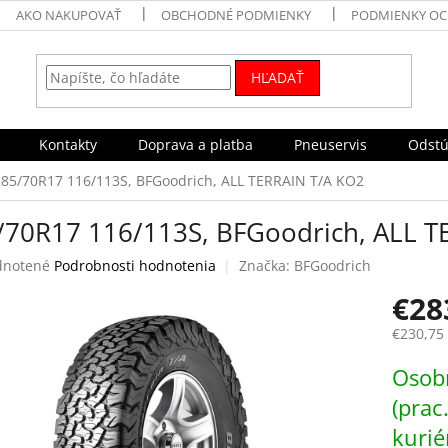
AKO NAKUPOVAŤ
OBCHODNÉ PODMIENKY
PODMIENKY OC
HĽADAŤ
Kontakty
Doprava a platba
Pneuservis
Odstú
285/70R17 116/113S, BFGoodrich, ALL TERRAIN T/A KO2
/70R17 116/113S, BFGoodrich, ALL T
rné
notené
Podrobnosti hodnotenia
Značka:
BFGoodrich
enie
€28
tu
€230,75
Jednotk
Osobn
cena:
čiek.
(prac
kurié