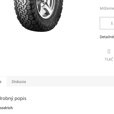
Môžeme 
Detailné
TLAČ
s
Diskusia
robný popis
oodrich