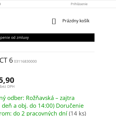
HRANY OSOBNÝCH ÚDAJOV
Prihlásenie
NÁKUPNÝ
Prázdny košík
KOŠÍK
penie od zmluvy
CT 6
03116830000
5,90
 bez DPH
ová
ý odber: Rožňavská – zajtra
. deň a obj. do 14:00) Doručenie
rom: do 2 pracovných dní
(14 ks)