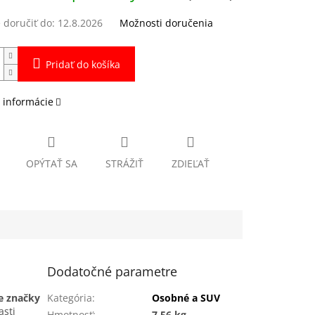
doručiť do:
12.8.2026
Možnosti doručenia
Pridať do košíka
 informácie
OPÝTAŤ SA
STRÁŽIŤ
ZDIEĽAŤ
Dodatočné parametre
ie značky
Kategória
:
Osobné a SUV
asti
Hmotnosť
:
7.56 kg