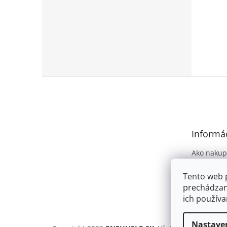
Z
á
p
ä
t
Informác
i
e
Ako nakup
Obchodné
Tento web 
Podmienky
prechádzan
osobných 
ich používa
Nastave