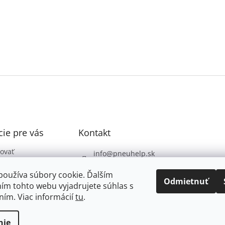
ie pre vás
Kontakt
ovať
info
@
pneuhelp.sk
 podmienky
+421 949 009 330
používa súbory cookie. Ďalším
 ochrany
Odmietnuť
ím tohto webu vyjadrujete súhlas s
údajov
ním. Viac informácií
tu
.
nie