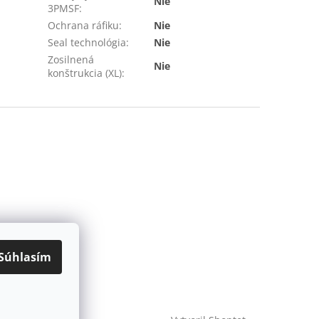
Nie
3PMSF
:
Ochrana ráfiku
:
Nie
Seal technológia
:
Nie
Zosilnená
Nie
konštrukcia (XL)
:
Súhlasím