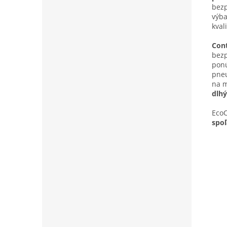
bezp
výba
kval
Cont
bezp
ponú
pneu
na m
dlh
EcoC
spoľ