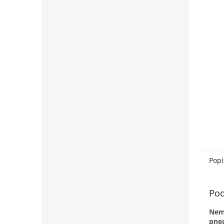
Popi
Pod
Nem
pne