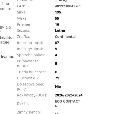
inálnu
EAN
:
4019238043709
zom na
Šírka
:
195
Výška
:
55
Priemer
:
16
li™ 2.0
Sezóna
:
Letné
ť
Značka
:
Continental
abilitu
isťuje
Index nosnosti
:
87
Index rýchlosti
:
V
Spotreba paliva
:
A
kvalitu,
Priľnavosť za
B
mokra
:
Trieda hlučnosti
:
B
Hlučnosť dB
:
71
Dojazdové pneu
Nie
(RFT)
:
Rok výroby (DOT)
:
2026/2025/2024
ECO CONTACT
Dezén
:
6
Zimný symbol