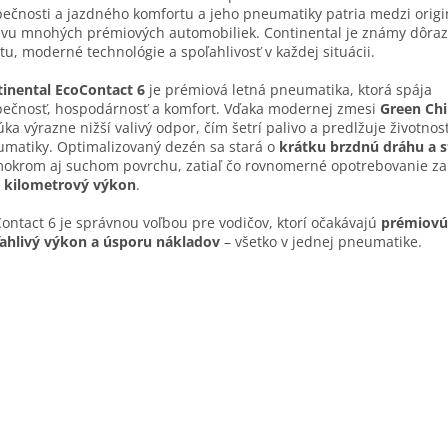
ečnosti a jazdného komfortu a jeho pneumatiky patria medzi orig
vu mnohých prémiových automobiliek. Continental je známy dôra
itu, moderné technológie a spoľahlivosť v každej situácii.
inental EcoContact 6
je prémiová letná pneumatika, ktorá spája
ečnosť, hospodárnosť a komfort. Vďaka modernej zmesi
Green Chi
ka výrazne nižší valivý odpor, čím šetrí palivo a predlžuje životnos
matiky. Optimalizovaný dezén sa stará o
krátku brzdnú dráhu a st
okrom aj suchom povrchu, zatiaľ čo rovnomerné opotrebovanie za
ý kilometrový výkon
.
ontact 6 je správnou voľbou pre vodičov, ktorí očakávajú
prémiovú 
ahlivý výkon a úsporu nákladov
– všetko v jednej pneumatike.