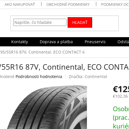
AKO NAKUPOVAŤ
OBCHODNÉ PODMIENKY
PODMIENKY OC
HĽADAŤ
Kontakty
Doprava a platba
Pneuservis
Odstú
195/55R16 87V, Continental, ECO CONTACT 6
/55R16 87V, Continental, ECO CONTA
rné
notené
Podrobnosti hodnotenia
Značka:
Continental
enie
€12
tu
€102,36
Jednotk
Osobn
cena:
čiek.
(prac
kurié