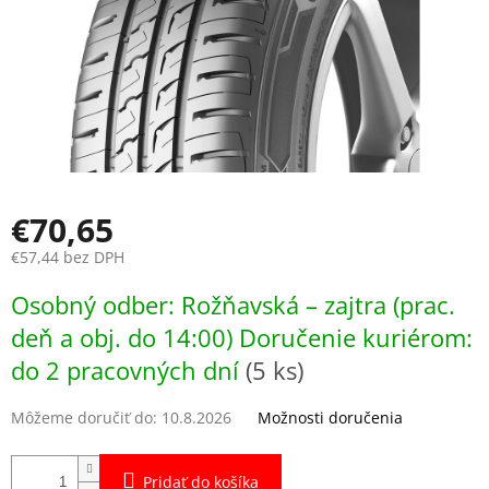
€70,65
€57,44 bez DPH
Jednotková
Osobný odber: Rožňavská – zajtra (prac.
cena:
deň a obj. do 14:00) Doručenie kuriérom:
do 2 pracovných dní
(5 ks)
Môžeme doručiť do:
10.8.2026
Možnosti doručenia
Pridať do košíka