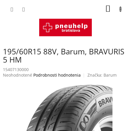
Prejsť
NÁKU
na
obsah
KOŠÍK
195/60R15 88V, Barum, BRAVURIS
5 HM
15407130000
Priemerné
Neohodnotené
Podrobnosti hodnotenia
Značka:
Barum
hodnotenie
produktu
je
0,0
z
5
hviezdičiek.