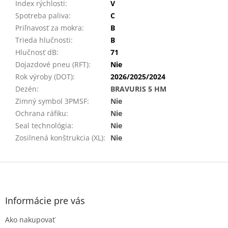
Index rýchlosti
:
V
Spotreba paliva
:
C
Priľnavosť za mokra
:
B
Trieda hlučnosti
:
B
Hlučnosť dB
:
71
Dojazdové pneu (RFT)
:
Nie
Rok výroby (DOT)
:
2026/2025/2024
Dezén
:
BRAVURIS 5 HM
Zimný symbol 3PMSF
:
Nie
Ochrana ráfiku
:
Nie
Seal technológia
:
Nie
Zosilnená konštrukcia (XL)
:
Nie
Z
á
p
ä
Informácie pre vás
t
Ako nakupovať
i