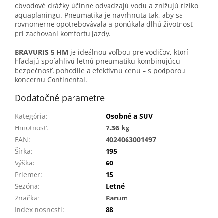
obvodové drážky účinne odvádzajú vodu a znižujú riziko
aquaplaningu. Pneumatika je navrhnutá tak, aby sa
rovnomerne opotrebovávala a ponúkala dlhú životnosť
pri zachovaní komfortu jazdy.
BRAVURIS 5 HM
je ideálnou voľbou pre vodičov, ktorí
hľadajú spoľahlivú letnú pneumatiku kombinujúcu
bezpečnosť, pohodlie a efektívnu cenu – s podporou
koncernu Continental.
Dodatočné parametre
Kategória
:
Osobné a SUV
Hmotnosť
:
7.36 kg
EAN
:
4024063001497
Šírka
:
195
Výška
:
60
Priemer
:
15
Sezóna
:
Letné
Značka
:
Barum
Index nosnosti
:
88