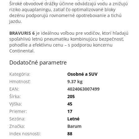
Široké obvodové drážky účinne odvádzajú vodu a znižujú
riziko aquaplaningu, zatiaľ čo optimalizované bloky
dezénu podporujú rovnomerné opotrebovanie a tichú
jazdu.
BRAVURIS 6
je ideálnou voľbou pre vodičov, ktorí hľadajú
spoľahlivú letnú pneumatiku kombinujúcu bezpečnosť,
pohodlie a efektívnu cenu – s podporou koncernu
Continental.
Dodatočné parametre
Kategória
:
Osobné a SUV
Hmotnosť
:
9.37 kg
EAN
:
4024063007499
Šírka
:
205
Výška
:
45
Priemer
:
17
Sezóna
:
Letné
Značka
:
Barum
Index nosnosti
:
88