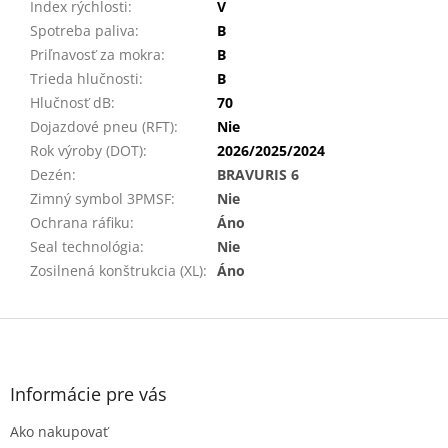
Index rýchlosti
:
V
Spotreba paliva
:
B
Priľnavosť za mokra
:
B
Trieda hlučnosti
:
B
Hlučnosť dB
:
70
Dojazdové pneu (RFT)
:
Nie
Rok výroby (DOT)
:
2026/2025/2024
Dezén
:
BRAVURIS 6
Zimný symbol 3PMSF
:
Nie
Ochrana ráfiku
:
Áno
Seal technológia
:
Nie
Zosilnená konštrukcia (XL)
:
Áno
Z
á
p
ä
Informácie pre vás
t
Ako nakupovať
i