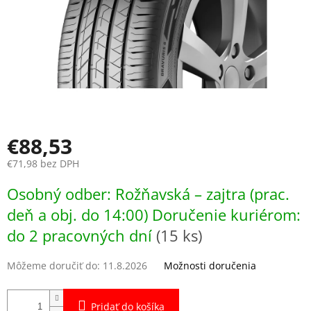
€88,53
€71,98 bez DPH
Jednotková
Osobný odber: Rožňavská – zajtra (prac.
cena:
deň a obj. do 14:00) Doručenie kuriérom:
do 2 pracovných dní
(15 ks)
Môžeme doručiť do:
11.8.2026
Možnosti doručenia
Pridať do košíka