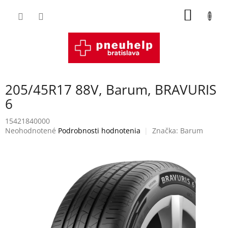
Prejsť
NÁKU
na
obsah
KOŠÍK
205/45R17 88V, Barum, BRAVURIS
6
15421840000
Priemerné
Neohodnotené
Podrobnosti hodnotenia
Značka:
Barum
hodnotenie
produktu
je
0,0
z
5
hviezdičiek.