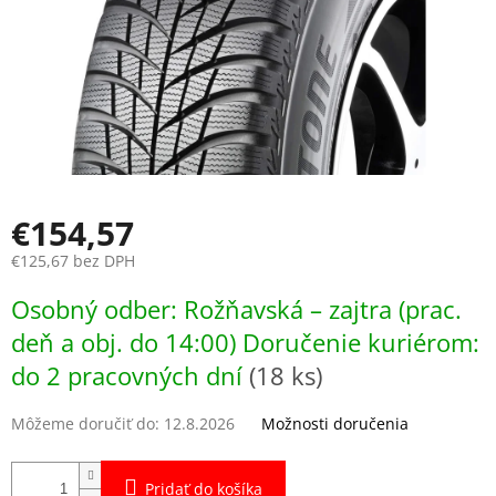
€154,57
€125,67 bez DPH
Jednotková
Osobný odber: Rožňavská – zajtra (prac.
cena:
deň a obj. do 14:00) Doručenie kuriérom:
do 2 pracovných dní
(18 ks)
Môžeme doručiť do:
12.8.2026
Možnosti doručenia
Pridať do košíka