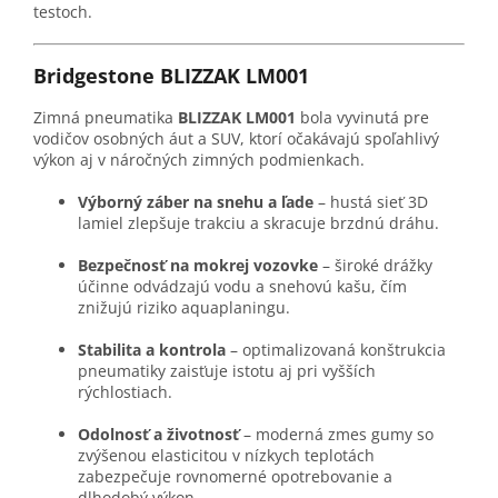
testoch.
Bridgestone BLIZZAK LM001
Zimná pneumatika
BLIZZAK LM001
bola vyvinutá pre
vodičov osobných áut a SUV, ktorí očakávajú spoľahlivý
výkon aj v náročných zimných podmienkach.
Výborný záber na snehu a ľade
– hustá sieť 3D
lamiel zlepšuje trakciu a skracuje brzdnú dráhu.
Bezpečnosť na mokrej vozovke
– široké drážky
účinne odvádzajú vodu a snehovú kašu, čím
znižujú riziko aquaplaningu.
Stabilita a kontrola
– optimalizovaná konštrukcia
pneumatiky zaisťuje istotu aj pri vyšších
rýchlostiach.
Odolnosť a životnosť
– moderná zmes gumy so
zvýšenou elasticitou v nízkych teplotách
zabezpečuje rovnomerné opotrebovanie a
dlhodobý výkon.