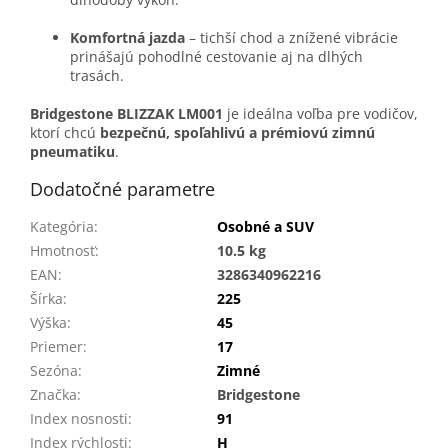
Komfortná jazda
– tichší chod a znížené vibrácie
prinášajú pohodlné cestovanie aj na dlhých
trasách.
Bridgestone BLIZZAK LM001
je ideálna voľba pre vodičov,
ktorí chcú
bezpečnú, spoľahlivú a prémiovú zimnú
pneumatiku
.
Dodatočné parametre
Kategória
:
Osobné a SUV
Hmotnosť
:
10.5 kg
EAN
:
3286340962216
Šírka
:
225
Výška
:
45
Priemer
:
17
Sezóna
:
Zimné
Značka
:
Bridgestone
Index nosnosti
:
91
Index rýchlosti
:
H