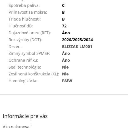
Spotreba paliva
:
C
Priľnavosť za mokra
:
B
Trieda hlučnosti
:
B
Hlučnosť dB
:
72
Dojazdové pneu (RFT)
:
Áno
Rok výroby (DOT)
:
2026/2025/2024
Dezén
:
BLIZZAK LM001
Zimný symbol 3PMSF
:
Áno
Ochrana ráfiku
:
Áno
Seal technológia
:
Nie
Zosilnená konštrukcia (XL)
:
Nie
Homologizácia
:
BMW
Z
á
p
ä
Informácie pre vás
t
Ako nakupovať