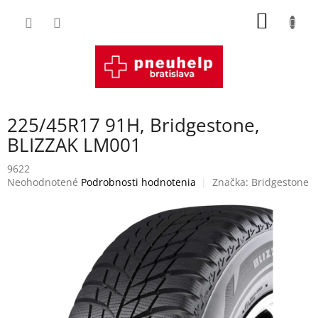
Prejsť
NÁKU
na
obsah
KOŠÍK
225/45R17 91H, Bridgestone,
BLIZZAK LM001
9622
Priemerné
Neohodnotené
Podrobnosti hodnotenia
Značka:
Bridgestone
hodnotenie
produktu
je
0,0
z
5
hviezdičiek.