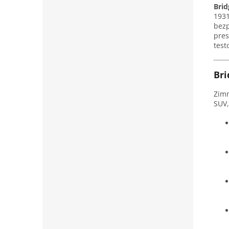
Bri
1931
bezp
pres
test
Bri
Zim
SUV,