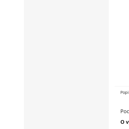
Popi
Pod
O v