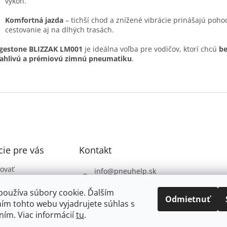
výkon.
Komfortná jazda
– tichší chod a znížené vibrácie prinášajú poho
cestovanie aj na dlhých trasách.
dgestone BLIZZAK LM001
je ideálna voľba pre vodičov, ktorí chcú
be
ľahlivú a prémiovú zimnú pneumatiku
.
ie pre vás
Kontakt
ovať
info
@
pneuhelp.sk
 podmienky
+421 949 009 330
používa súbory cookie. Ďalším
 ochrany
Odmietnuť
ím tohto webu vyjadrujete súhlas s
údajov
ním. Viac informácií
tu
.