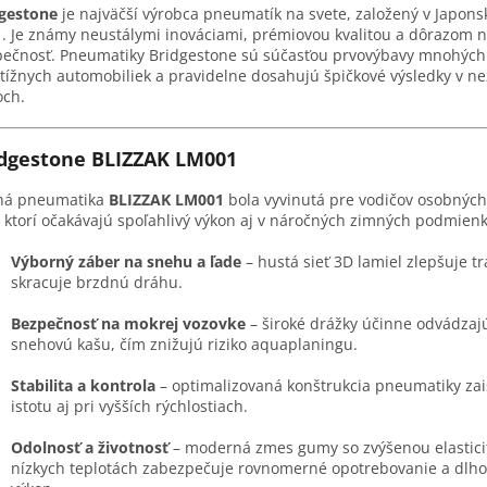
dgestone
je najväčší výrobca pneumatík na svete, založený v Japons
. Je známy neustálymi inováciami, prémiovou kvalitou a dôrazom 
ečnosť. Pneumatiky Bridgestone sú súčasťou prvovýbavy mnohých
tížnych automobiliek a pravidelne dosahujú špičkové výsledky v ne
och.
dgestone BLIZZAK LM001
ná pneumatika
BLIZZAK LM001
bola vyvinutá pre vodičov osobných
 ktorí očakávajú spoľahlivý výkon aj v náročných zimných podmien
Výborný záber na snehu a ľade
– hustá sieť 3D lamiel zlepšuje tr
skracuje brzdnú dráhu.
Bezpečnosť na mokrej vozovke
– široké drážky účinne odvádzaj
snehovú kašu, čím znižujú riziko aquaplaningu.
Stabilita a kontrola
– optimalizovaná konštrukcia pneumatiky zai
istotu aj pri vyšších rýchlostiach.
Odolnosť a životnosť
– moderná zmes gumy so zvýšenou elastici
nízkych teplotách zabezpečuje rovnomerné opotrebovanie a dlh