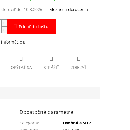
doručiť do:
10.8.2026
Možnosti doručenia
Pridať do košíka
 informácie
OPÝTAŤ SA
STRÁŽIŤ
ZDIEĽAŤ
Dodatočné parametre
Kategória
:
Osobné a SUV
Hmotnosť
:
11.67 kg