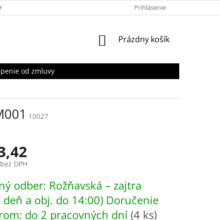
HRANY OSOBNÝCH ÚDAJOV
Prihlásenie
NÁKUPNÝ
Prázdny košík
KOŠÍK
penie od zmluvy
LM001
10027
3,42
 bez DPH
ová
ý odber: Rožňavská – zajtra
. deň a obj. do 14:00) Doručenie
rom: do 2 pracovných dní
(4 ks)