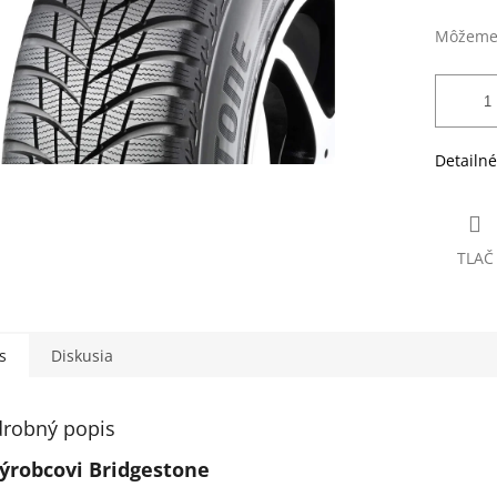
Môžeme 
Detailné
TLAČ
s
Diskusia
robný popis
ýrobcovi Bridgestone