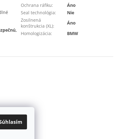
Ochrana ráfiku
:
Áno
dlné
Seal technológia
:
Nie
Zosilnená
Áno
konštrukcia (XL)
:
zpečnú,
Homologizácia
:
BMW
Súhlasím