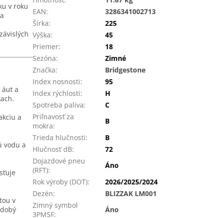
ku v roku
EAN
:
3286341002713
na
Šírka
:
225
závislých
Výška
:
45
Priemer
:
18
Sezóna
:
Zimné
Značka
:
Bridgestone
Index nosnosti
:
95
 áut a
Index rýchlosti
:
H
kach.
Spotreba paliva
:
C
Priľnavosť za
akciu a
B
mokra
:
Trieda hlučnosti
:
B
ú vodu a
Hlučnosť dB
:
72
Dojazdové pneu
Áno
(RFT)
:
sťuje
Rok výroby (DOT)
:
2026/2025/2024
Dezén
:
BLIZZAK LM001
tou v
Zimný symbol
odobý
Áno
3PMSF
: