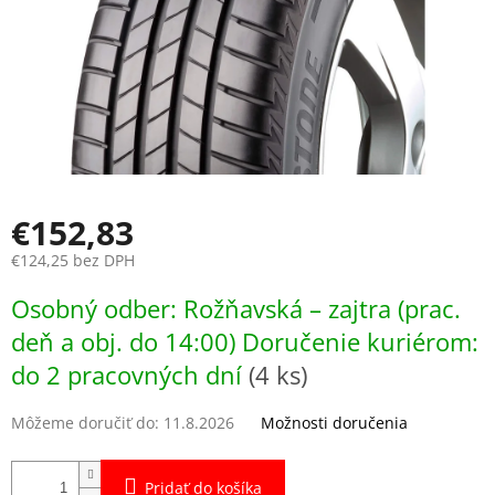
€152,83
€124,25 bez DPH
Jednotková
Osobný odber: Rožňavská – zajtra (prac.
cena:
deň a obj. do 14:00) Doručenie kuriérom:
do 2 pracovných dní
(4 ks)
Môžeme doručiť do:
11.8.2026
Možnosti doručenia
Pridať do košíka