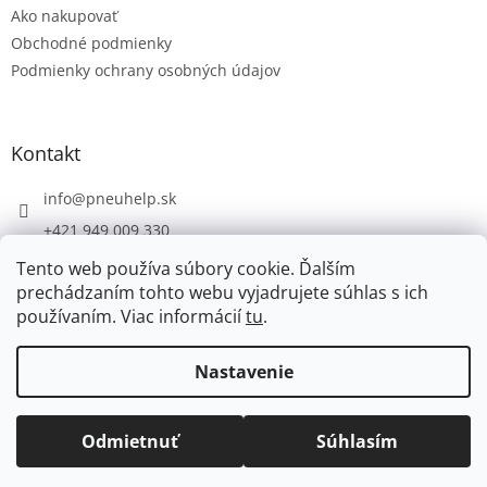
Ako nakupovať
i
e
Obchodné podmienky
Podmienky ochrany osobných údajov
Kontakt
info
@
pneuhelp.sk
+421 949 009 330
Tento web používa súbory cookie. Ďalším
prechádzaním tohto webu vyjadrujete súhlas s ich
používaním. Viac informácií
tu
.
Vytvoril Shoptet
Nastavenie
Copyright 2026
PNEUHELP.SK
. Všetky práva vyhradené.
Odmietnuť
Súhlasím
Upraviť nastavenie cookies