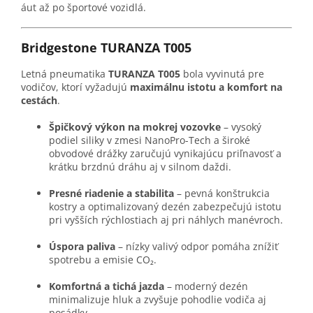
áut až po športové vozidlá.
Bridgestone TURANZA T005
Letná pneumatika
TURANZA T005
bola vyvinutá pre
vodičov, ktorí vyžadujú
maximálnu istotu a komfort na
cestách
.
Špičkový výkon na mokrej vozovke
– vysoký
podiel siliky v zmesi NanoPro-Tech a široké
obvodové drážky zaručujú vynikajúcu priľnavosť a
krátku brzdnú dráhu aj v silnom daždi.
Presné riadenie a stabilita
– pevná konštrukcia
kostry a optimalizovaný dezén zabezpečujú istotu
pri vyšších rýchlostiach aj pri náhlych manévroch.
Úspora paliva
– nízky valivý odpor pomáha znížiť
spotrebu a emisie CO₂.
Komfortná a tichá jazda
– moderný dezén
minimalizuje hluk a zvyšuje pohodlie vodiča aj
posádky.