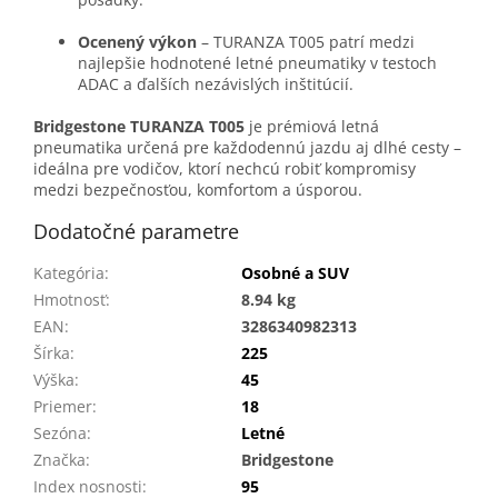
Ocenený výkon
– TURANZA T005 patrí medzi
najlepšie hodnotené letné pneumatiky v testoch
ADAC a ďalších nezávislých inštitúcií.
Bridgestone TURANZA T005
je prémiová letná
pneumatika určená pre každodennú jazdu aj dlhé cesty –
ideálna pre vodičov, ktorí nechcú robiť kompromisy
medzi bezpečnosťou, komfortom a úsporou.
Dodatočné parametre
Kategória
:
Osobné a SUV
Hmotnosť
:
8.94 kg
EAN
:
3286340982313
Šírka
:
225
Výška
:
45
Priemer
:
18
Sezóna
:
Letné
Značka
:
Bridgestone
Index nosnosti
:
95