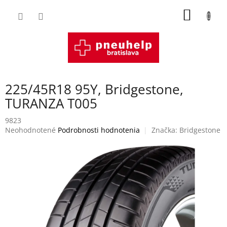
Prejsť
NÁKU
na
obsah
KOŠÍK
225/45R18 95Y, Bridgestone,
TURANZA T005
9823
Priemerné
Neohodnotené
Podrobnosti hodnotenia
Značka:
Bridgestone
hodnotenie
produktu
je
0,0
z
5
hviezdičiek.