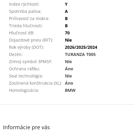
Index rýchlosti
:
Y
Spotreba paliva
:
A
Priľnavosť za mokra
:
B
Trieda hlučnosti
:
B
Hlučnosť dB
:
70
Dojazdové pneu (RFT)
:
Nie
Rok výroby (DOT)
:
2026/2025/2024
Dezén
:
TURANZA T005
Zimný symbol 3PMSF
:
Nie
Ochrana ráfiku
:
Áno
Seal technológia
:
Nie
Zosilnená konštrukcia (XL)
:
Áno
Homologizácia
:
BMW
Z
á
p
ä
Informácie pre vás
t