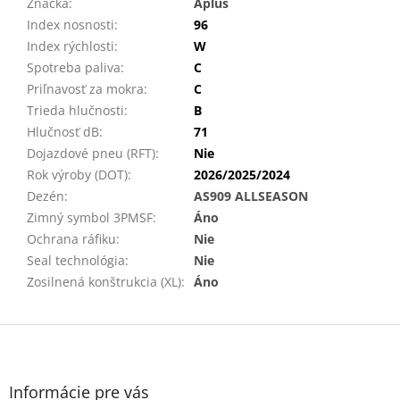
Značka
:
Aplus
Index nosnosti
:
96
Index rýchlosti
:
W
Spotreba paliva
:
C
Priľnavosť za mokra
:
C
Trieda hlučnosti
:
B
Hlučnosť dB
:
71
Dojazdové pneu (RFT)
:
Nie
Rok výroby (DOT)
:
2026/2025/2024
Dezén
:
AS909 ALLSEASON
Zimný symbol 3PMSF
:
Áno
Ochrana ráfiku
:
Nie
Seal technológia
:
Nie
Zosilnená konštrukcia (XL)
:
Áno
Z
á
p
ä
Informácie pre vás