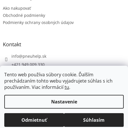
t
Ako nakupovať
i
e
Obchodné podmienky
Podmienky ochrany osobných údajov
Kontakt
info
@
pneuhelp.sk
+421 949 009 330
Tento web používa súbory cookie. Ďalším
prechádzaním tohto webu vyjadrujete súhlas s ich
používaním. Viac informácií
tu
.
Vytvoril Shoptet
Nastavenie
Copyright 2026
PNEUHELP.SK
. Všetky práva vyhradené.
Odmietnuť
Súhlasím
Upraviť nastavenie cookies