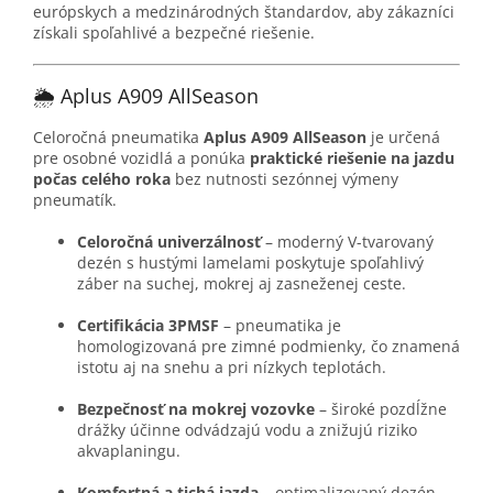
európskych a medzinárodných štandardov, aby zákazníci
získali spoľahlivé a bezpečné riešenie.
🌦️ Aplus A909 AllSeason
Celoročná pneumatika
Aplus A909 AllSeason
je určená
pre osobné vozidlá a ponúka
praktické riešenie na jazdu
počas celého roka
bez nutnosti sezónnej výmeny
pneumatík.
Celoročná univerzálnosť
– moderný V-tvarovaný
dezén s hustými lamelami poskytuje spoľahlivý
záber na suchej, mokrej aj zasneženej ceste.
Certifikácia 3PMSF
– pneumatika je
homologizovaná pre zimné podmienky, čo znamená
istotu aj na snehu a pri nízkych teplotách.
Bezpečnosť na mokrej vozovke
– široké pozdĺžne
drážky účinne odvádzajú vodu a znižujú riziko
akvaplaningu.
Komfortná a tichá jazda
– optimalizovaný dezén