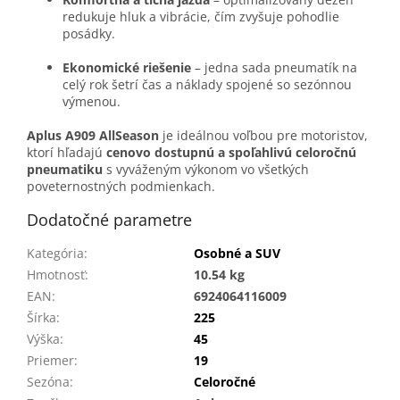
redukuje hluk a vibrácie, čím zvyšuje pohodlie
posádky.
Ekonomické riešenie
– jedna sada pneumatík na
celý rok šetrí čas a náklady spojené so sezónnou
výmenou.
Aplus A909 AllSeason
je ideálnou voľbou pre motoristov,
ktorí hľadajú
cenovo dostupnú a spoľahlivú celoročnú
pneumatiku
s vyváženým výkonom vo všetkých
poveternostných podmienkach.
Dodatočné parametre
Kategória
:
Osobné a SUV
Hmotnosť
:
10.54 kg
EAN
:
6924064116009
Šírka
:
225
Výška
:
45
Priemer
:
19
Sezóna
:
Celoročné