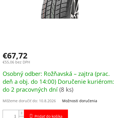
€67,72
€55,06 bez DPH
Jednotková
Osobný odber: Rožňavská – zajtra (prac.
cena:
deň a obj. do 14:00) Doručenie kuriérom:
do 2 pracovných dní
(8 ks)
Môžeme doručiť do:
10.8.2026
Možnosti doručenia
Pridať do košíka