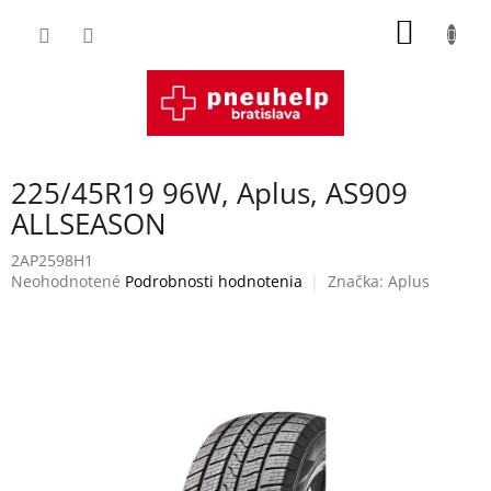
Prejsť
NÁKU
na
obsah
KOŠÍK
225/45R19 96W, Aplus, AS909
ALLSEASON
2AP2598H1
Priemerné
Neohodnotené
Podrobnosti hodnotenia
Značka:
Aplus
hodnotenie
produktu
je
0,0
z
5
hviezdičiek.