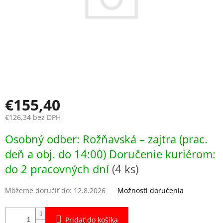
€155,40
€126,34 bez DPH
Jednotková
Osobný odber: Rožňavská – zajtra (prac.
cena:
deň a obj. do 14:00) Doručenie kuriérom:
do 2 pracovných dní
(4 ks)
Môžeme doručiť do:
12.8.2026
Možnosti doručenia
Pridať do košíka