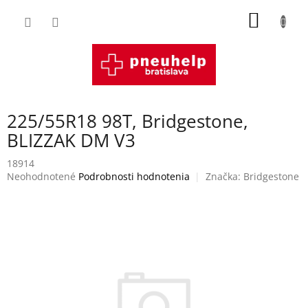
Prejsť
NÁKU
na
obsah
KOŠÍK
225/55R18 98T, Bridgestone,
BLIZZAK DM V3
18914
Priemerné
Neohodnotené
Podrobnosti hodnotenia
Značka:
Bridgestone
hodnotenie
produktu
je
0,0
z
5
hviezdičiek.