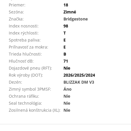
Priemer
:
18
Sezóna
:
Zimné
Značka
:
Bridgestone
Index nosnosti
:
98
Index rýchlosti
:
T
Spotreba paliva
:
E
Priľnavosť za mokra
:
E
Trieda hlučnosti
:
B
Hlučnosť dB
:
71
Dojazdové pneu (RFT)
:
Nie
Rok výroby (DOT)
:
2026/2025/2024
Dezén
:
BLIZZAK DM V3
Zimný symbol 3PMSF
:
Áno
Ochrana ráfiku
:
Nie
Seal technológia
:
Nie
Zosilnená konštrukcia (XL)
:
Nie
Z