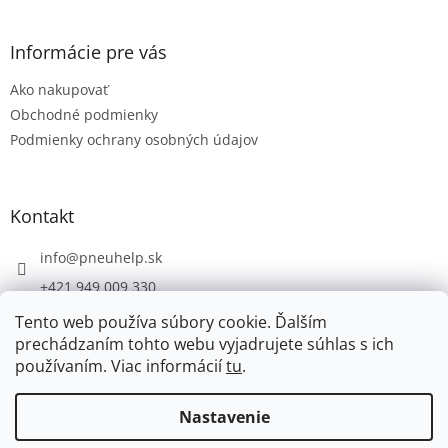
á
p
ä
Informácie pre vás
t
Ako nakupovať
i
e
Obchodné podmienky
Podmienky ochrany osobných údajov
Kontakt
info
@
pneuhelp.sk
+421 949 009 330
Tento web používa súbory cookie. Ďalším
prechádzaním tohto webu vyjadrujete súhlas s ich
používaním. Viac informácií
tu
.
Vytvoril Shoptet
Nastavenie