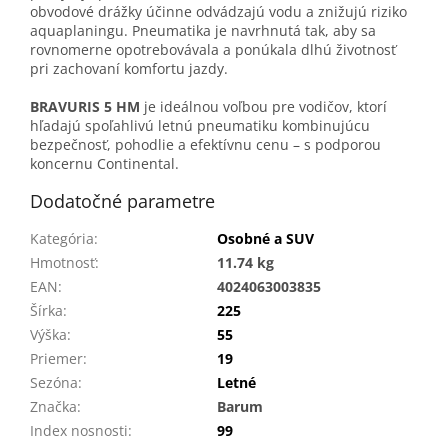
obvodové drážky účinne odvádzajú vodu a znižujú riziko
aquaplaningu. Pneumatika je navrhnutá tak, aby sa
rovnomerne opotrebovávala a ponúkala dlhú životnosť
pri zachovaní komfortu jazdy.
BRAVURIS 5 HM
je ideálnou voľbou pre vodičov, ktorí
hľadajú spoľahlivú letnú pneumatiku kombinujúcu
bezpečnosť, pohodlie a efektívnu cenu – s podporou
koncernu Continental.
Dodatočné parametre
Kategória
:
Osobné a SUV
Hmotnosť
:
11.74 kg
EAN
:
4024063003835
Šírka
:
225
Výška
:
55
Priemer
:
19
Sezóna
:
Letné
Značka
:
Barum
Index nosnosti
:
99