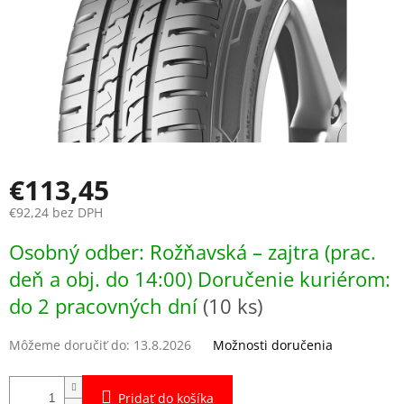
€113,45
€92,24 bez DPH
Jednotková
Osobný odber: Rožňavská – zajtra (prac.
cena:
deň a obj. do 14:00) Doručenie kuriérom:
do 2 pracovných dní
(10 ks)
Môžeme doručiť do:
13.8.2026
Možnosti doručenia
Pridať do košíka