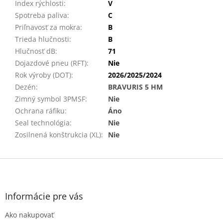
Index rýchlosti
:
V
Spotreba paliva
:
C
Priľnavosť za mokra
:
B
Trieda hlučnosti
:
B
Hlučnosť dB
:
71
Dojazdové pneu (RFT)
:
Nie
Rok výroby (DOT)
:
2026/2025/2024
Dezén
:
BRAVURIS 5 HM
Zimný symbol 3PMSF
:
Nie
Ochrana ráfiku
:
Áno
Seal technológia
:
Nie
Zosilnená konštrukcia (XL)
:
Nie
Z
á
p
ä
Informácie pre vás
t
Ako nakupovať
i