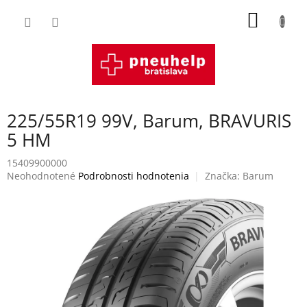
Prejsť
NÁKU
na
obsah
KOŠÍK
225/55R19 99V, Barum, BRAVURIS
5 HM
15409900000
Priemerné
Neohodnotené
Podrobnosti hodnotenia
Značka:
Barum
hodnotenie
produktu
je
0,0
z
5
hviezdičiek.