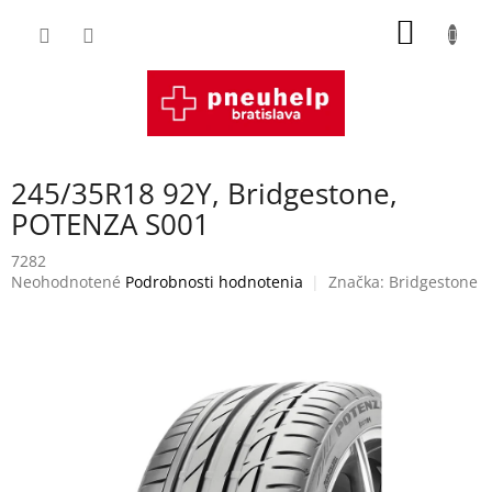
Prejsť
NÁKU
na
obsah
KOŠÍK
245/35R18 92Y, Bridgestone,
POTENZA S001
7282
Priemerné
Neohodnotené
Podrobnosti hodnotenia
Značka:
Bridgestone
hodnotenie
produktu
je
0,0
z
5
hviezdičiek.