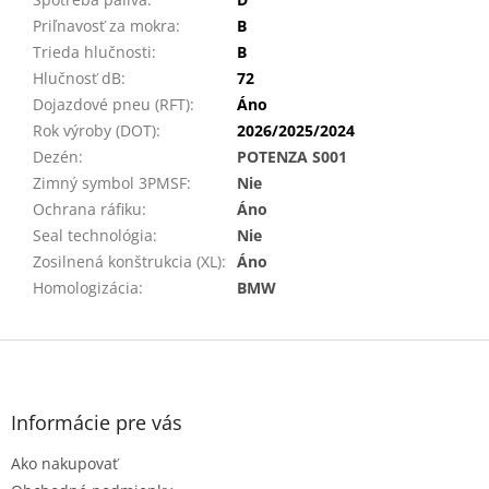
Priľnavosť za mokra
:
B
Trieda hlučnosti
:
B
Hlučnosť dB
:
72
Dojazdové pneu (RFT)
:
Áno
Rok výroby (DOT)
:
2026/2025/2024
Dezén
:
POTENZA S001
Zimný symbol 3PMSF
:
Nie
Ochrana ráfiku
:
Áno
Seal technológia
:
Nie
Zosilnená konštrukcia (XL)
:
Áno
Homologizácia
:
BMW
Z
á
p
ä
Informácie pre vás
t
Ako nakupovať
i