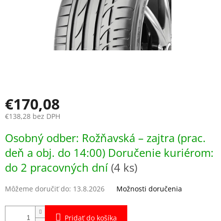
€170,08
€138,28 bez DPH
Jednotková
Osobný odber: Rožňavská – zajtra (prac.
cena:
deň a obj. do 14:00) Doručenie kuriérom:
do 2 pracovných dní
(4 ks)
Môžeme doručiť do:
13.8.2026
Možnosti doručenia
Pridať do košíka