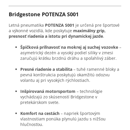
Bridgestone POTENZA S001
Letná pneumatika
POTENZA S001
je určená pre športové
a výkonné vozidlá, kde poskytuje
maximálny grip,
presnosť riadenia a istotu pri dynamickej jazde
.
Špičková priľnavosť na mokrej aj suchej vozovke
–
asymetrický dezén a vysoký podiel siliky v zmesi
zaručujú krátku brzdnú dráhu a spoľahlivý záber.
Presné riadenie a stabilita
– tuhé ramenné bloky a
pevná konštrukcia poskytujú okamžitú odozvu
volantu aj pri vysokých rýchlostiach.
Inšpirovaná motorsportom
– technológie
vychádzajú zo skúseností Bridgestone v
pretekárskom svete.
Komfort na cestách
– napriek športovým
vlastnostiam ponúka plynulú jazdu s nižšou
hlučnosťou.