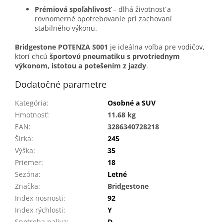
Prémiová spoľahlivosť
– dlhá životnosť a
rovnomerné opotrebovanie pri zachovaní
stabilného výkonu.
Bridgestone POTENZA S001
je ideálna voľba pre vodičov,
ktorí chcú
športovú pneumatiku s prvotriednym
výkonom, istotou a potešením z jazdy
.
Dodatočné parametre
Kategória
:
Osobné a SUV
Hmotnosť
:
11.68 kg
EAN
:
3286340728218
Šírka
:
245
Výška
:
35
Priemer
:
18
Sezóna
:
Letné
Značka
:
Bridgestone
Index nosnosti
:
92
Index rýchlosti
:
Y
Spotreba paliva
:
D