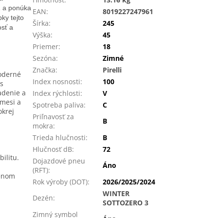
1 a ponúka
EAN
:
8019227247961
ky tejto
Šírka
:
245
osť a
Výška
:
45
Priemer
:
18
Sezóna
:
Zimné
Značka
:
Pirelli
moderné
Index nosnosti
:
100
 s
adenie a
Index rýchlosti
:
V
zmesi a
Spotreba paliva
:
C
okrej
Priľnavosť za
B
mokra
:
Trieda hlučnosti
:
B
Hlučnosť dB
:
72
ilitu.
Dojazdové pneu
Áno
(RFT)
:
ženom
Rok výroby (DOT)
:
2026/2025/2024
WINTER
Dezén
:
SOTTOZERO 3
Zimný symbol