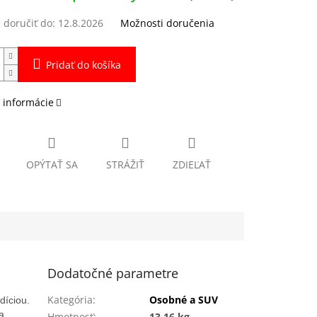
doručiť do:
12.8.2026
Možnosti doručenia
Pridať do košíka
 informácie
OPÝTAŤ SA
STRÁŽIŤ
ZDIEĽAŤ
Dodatočné parametre
Kategória
:
Osobné a SUV
díciou.
a
Hmotnosť
:
13.16 kg