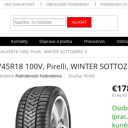
AKO NAKUPOVAŤ
OBCHODNÉ PODMIENKY
PODMIENKY OC
HĽADAŤ
Kontakty
Doprava a platba
Pneuservis
Odstú
245/45R18 100V, Pirelli, WINTER SOTTOZERO 3
/45R18 100V, Pirelli, WINTER SOTTO
rné
notené
Podrobnosti hodnotenia
Značka:
Pirelli
enie
€17
tu
€144,93
Jednotk
Osobn
cena:
čiek.
(prac
kurié