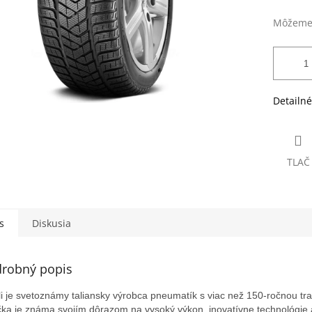
Môžeme 
Detailné
TLAČ
s
Diskusia
robný popis
lli je svetoznámy taliansky výrobca pneumatík s viac než 150-ročnou tra
ka je známa svojím dôrazom na vysoký výkon, inovatívne technológie 