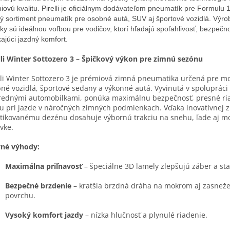
iovú kvalitu. Pirelli je oficiálnym dodávateľom pneumatík pre Formulu 
ký sortiment pneumatík pre osobné autá, SUV aj športové vozidlá. Výrob
ky sú ideálnou voľbou pre vodičov, ktorí hľadajú spoľahlivosť, bezpečn
kajúci jazdný komfort.
lli Winter Sottozero 3 – Špičkový výkon pre zimnú sezónu
lli Winter Sottozero 3 je prémiová zimná pneumatika určená pre 
né vozidlá, športové sedany a výkonné autá. Vyvinutá v spolupráci
ednými automobilkami, ponúka maximálnu bezpečnosť, presné ri
tu pri jazde v náročných zimných podmienkach. Vďaka inovatívnej 
stikovanému dezénu dosahuje výbornú trakciu na snehu, ľade aj m
vke.
vné výhody:
Maximálna priľnavosť
– špeciálne 3D lamely zlepšujú záber a stab
Bezpečné brzdenie
– kratšia brzdná dráha na mokrom aj zasne
povrchu.
Vysoký komfort jazdy
– nízka hlučnosť a plynulé riadenie.