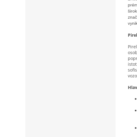
prém
širo
znač
vyni
Pire
Pire
osob
popr
isto
sofi
vozo
Hla