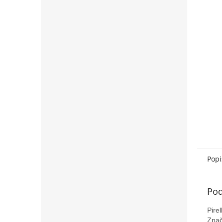
Popi
Pod
Pire
Znač