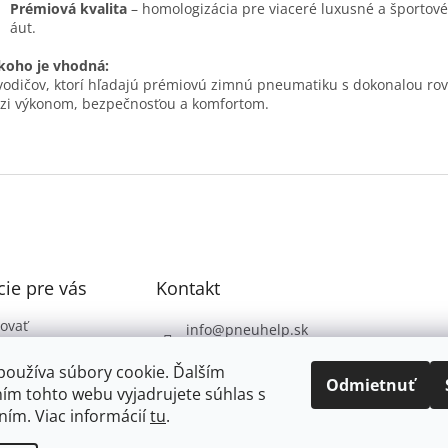
Prémiová kvalita
– homologizácia pre viaceré luxusné a športov
áut.
koho je vhodná:
vodičov, ktorí hľadajú prémiovú zimnú pneumatiku s dokonalou r
i výkonom, bezpečnosťou a komfortom.
ie pre vás
Kontakt
ovať
info
@
pneuhelp.sk
 podmienky
+421 949 009 330
používa súbory cookie. Ďalším
 ochrany
Odmietnuť
ím tohto webu vyjadrujete súhlas s
údajov
ním. Viac informácií
tu
.