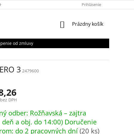
HRANY OSOBNÝCH ÚDAJOV
Prihlásenie
NÁKUPNÝ
Prázdny košík
KOŠÍK
penie od zmluvy
ZERO 3
2479600
8,26
 bez DPH
ová
ý odber: Rožňavská – zajtra
. deň a obj. do 14:00) Doručenie
rom: do 2 pracovných dní
(20 ks)