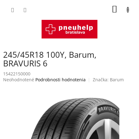
Prejsť
NÁKU
na
obsah
KOŠÍK
245/45R18 100Y, Barum,
BRAVURIS 6
15422150000
Priemerné
Neohodnotené
Podrobnosti hodnotenia
Značka:
Barum
hodnotenie
produktu
je
0,0
z
5
hviezdičiek.