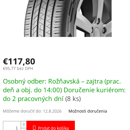
€117,80
€95,77 bez DPH
Jednotková
Osobný odber: Rožňavská – zajtra (prac.
cena:
deň a obj. do 14:00) Doručenie kuriérom:
do 2 pracovných dní
(8 ks)
Môžeme doručiť do:
12.8.2026
Možnosti doručenia
Pridať do košíka