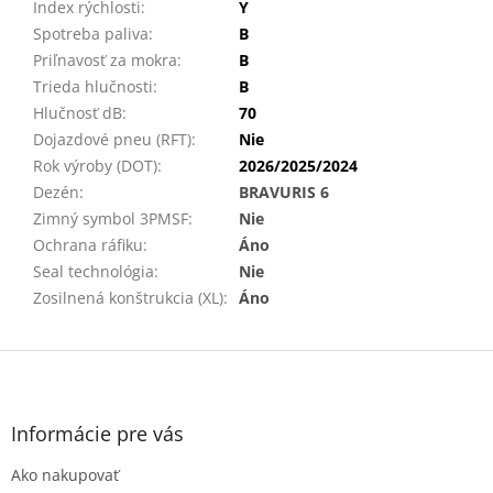
Index rýchlosti
:
Y
Spotreba paliva
:
B
Priľnavosť za mokra
:
B
Trieda hlučnosti
:
B
Hlučnosť dB
:
70
Dojazdové pneu (RFT)
:
Nie
Rok výroby (DOT)
:
2026/2025/2024
Dezén
:
BRAVURIS 6
Zimný symbol 3PMSF
:
Nie
Ochrana ráfiku
:
Áno
Seal technológia
:
Nie
Zosilnená konštrukcia (XL)
:
Áno
Z
á
p
ä
Informácie pre vás
t
Ako nakupovať
i