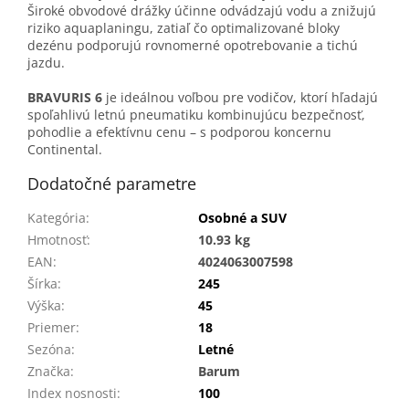
Široké obvodové drážky účinne odvádzajú vodu a znižujú
riziko aquaplaningu, zatiaľ čo optimalizované bloky
dezénu podporujú rovnomerné opotrebovanie a tichú
jazdu.
BRAVURIS 6
je ideálnou voľbou pre vodičov, ktorí hľadajú
spoľahlivú letnú pneumatiku kombinujúcu bezpečnosť,
pohodlie a efektívnu cenu – s podporou koncernu
Continental.
Dodatočné parametre
Kategória
:
Osobné a SUV
Hmotnosť
:
10.93 kg
EAN
:
4024063007598
Šírka
:
245
Výška
:
45
Priemer
:
18
Sezóna
:
Letné
Značka
:
Barum
Index nosnosti
:
100