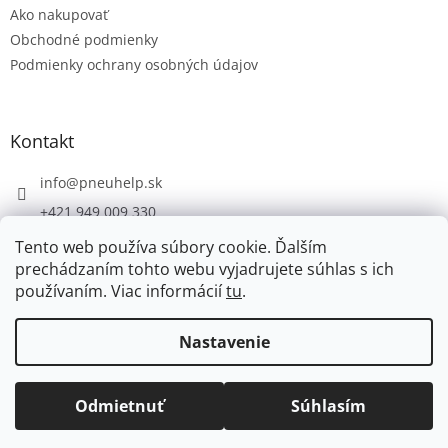
Ako nakupovať
i
e
Obchodné podmienky
Podmienky ochrany osobných údajov
Kontakt
info
@
pneuhelp.sk
+421 949 009 330
Tento web používa súbory cookie. Ďalším
prechádzaním tohto webu vyjadrujete súhlas s ich
používaním. Viac informácií
tu
.
Vytvoril Shoptet
Nastavenie
Copyright 2026
PNEUHELP.SK
. Všetky práva vyhradené.
Odmietnuť
Súhlasím
Upraviť nastavenie cookies