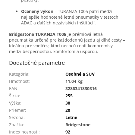
Ocenený výkon
– TURANZA T005 patrí medzi
najlepšie hodnotené letné pneumatiky v testoch
ADAC a ďalších nezávislých inštitúcií.
Bridgestone TURANZA T005
je prémiová letná
pneumatika určená pre každodennú jazdu aj dlhé cesty –
ideálna pre vodičov, ktorí nechcú robiť kompromisy
medzi bezpečnosťou, komfortom a úsporou.
Dodatočné parametre
Kategória
:
Osobné a SUV
Hmotnosť
:
11.04 kg
EAN
:
3286341830316
Šírka
:
255
Výška
:
30
Priemer
:
20
Sezóna
:
Letné
Značka
:
Bridgestone
Index nosnosti
:
92