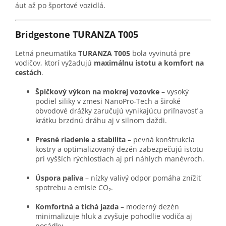
áut až po športové vozidlá.
Bridgestone TURANZA T005
Letná pneumatika
TURANZA T005
bola vyvinutá pre
vodičov, ktorí vyžadujú
maximálnu istotu a komfort na
cestách
.
Špičkový výkon na mokrej vozovke
– vysoký
podiel siliky v zmesi NanoPro-Tech a široké
obvodové drážky zaručujú vynikajúcu priľnavosť a
krátku brzdnú dráhu aj v silnom daždi.
Presné riadenie a stabilita
– pevná konštrukcia
kostry a optimalizovaný dezén zabezpečujú istotu
pri vyšších rýchlostiach aj pri náhlych manévroch.
Úspora paliva
– nízky valivý odpor pomáha znížiť
spotrebu a emisie CO₂.
Komfortná a tichá jazda
– moderný dezén
minimalizuje hluk a zvyšuje pohodlie vodiča aj
posádky.