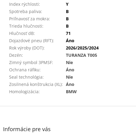
Index rýchlosti
:
Y
Spotreba paliva
:
B
Priľnavosť za mokra
:
B
Trieda hlučnosti
:
B
Hlučnosť dB
:
71
Dojazdové pneu (RFT)
:
Áno
Rok výroby (DOT)
:
2026/2025/2024
Dezén
:
TURANZA T005
Zimný symbol 3PMSF
:
Nie
Ochrana ráfiku
:
Áno
Seal technológia
:
Nie
Zosilnená konštrukcia (XL)
:
Áno
Homologizácia
:
BMW
Z
á
p
ä
Informácie pre vás
t