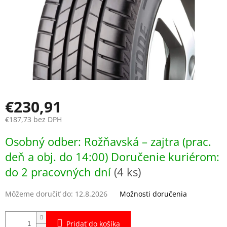
€230,91
€187,73 bez DPH
Jednotková
Osobný odber: Rožňavská – zajtra (prac.
cena:
deň a obj. do 14:00) Doručenie kuriérom:
do 2 pracovných dní
(4 ks)
Môžeme doručiť do:
12.8.2026
Možnosti doručenia
Pridať do košíka