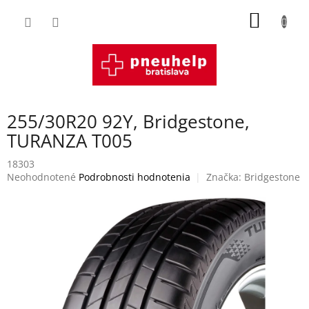
Prejsť
NÁKU
na
obsah
KOŠÍK
255/30R20 92Y, Bridgestone,
TURANZA T005
18303
Priemerné
Neohodnotené
Podrobnosti hodnotenia
Značka:
Bridgestone
hodnotenie
produktu
je
0,0
z
5
hviezdičiek.