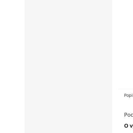
Popi
Pod
O v