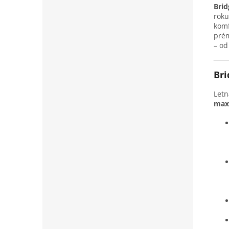
Bri
roku
komf
prém
– od
Br
Let
maxi