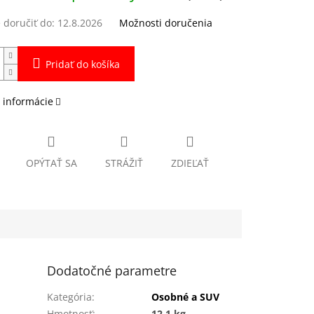
doručiť do:
12.8.2026
Možnosti doručenia
Pridať do košíka
 informácie
OPÝTAŤ SA
STRÁŽIŤ
ZDIEĽAŤ
Dodatočné parametre
Kategória
:
Osobné a SUV
Hmotnosť
:
12.1 kg