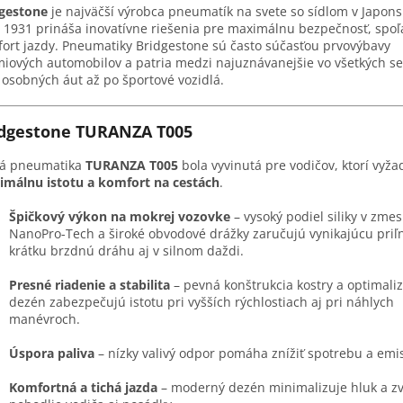
dgestone
je najväčší výrobca pneumatík na svete so sídlom v Japons
 1931 prináša inovatívne riešenia pre maximálnu bezpečnosť, spoľa
ort jazdy. Pneumatiky Bridgestone sú často súčasťou prvovýbavy
iových automobilov a patria medzi najuznávanejšie vo všetkých 
 osobných áut až po športové vozidlá.
idgestone TURANZA T005
ná pneumatika
TURANZA T005
bola vyvinutá pre vodičov, ktorí vyža
málnu istotu a komfort na cestách
.
Špičkový výkon na mokrej vozovke
– vysoký podiel siliky v zmes
NanoPro-Tech a široké obvodové drážky zaručujú vynikajúcu priľ
krátku brzdnú dráhu aj v silnom daždi.
Presné riadenie a stabilita
– pevná konštrukcia kostry a optimali
dezén zabezpečujú istotu pri vyšších rýchlostiach aj pri náhlych
manévroch.
Úspora paliva
– nízky valivý odpor pomáha znížiť spotrebu a emis
Komfortná a tichá jazda
– moderný dezén minimalizuje hluk a z