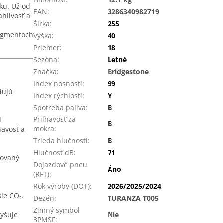
ku. Už od
EAN
:
3286340982719
hlivosť a
Šírka
:
255
segmentoch
Výška
:
40
Priemer
:
18
Sezóna
:
Letné
Značka
:
Bridgestone
Index nosnosti
:
99
dujú
Index rýchlosti
:
Y
Spotreba paliva
:
B
Priľnavosť za
i
B
mokra
:
navosť a
Trieda hlučnosti
:
B
Hlučnosť dB
:
71
zovaný
Dojazdové pneu
Áno
(RFT)
:
Rok výroby (DOT)
:
2026/2025/2024
ie CO₂.
Dezén
:
TURANZA T005
Zimný symbol
vyšuje
Nie
3PMSF
: