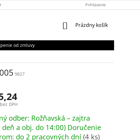
HRANY OSOBNÝCH ÚDAJOV
Prihlásenie
NÁKUPNÝ
Prázdny košík
KOŠÍK
penie od zmluvy
T005
9827
5,24
 bez DPH
ová
ý odber: Rožňavská – zajtra
. deň a obj. do 14:00) Doručenie
rom: do 2 pracovných dní
(4 ks)