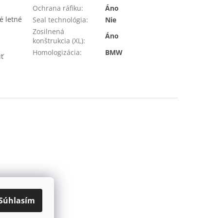
Ochrana ráfiku
:
Áno
é letné
Seal technológia
:
Nie
Zosilnená
Áno
konštrukcia (XL)
:
Homologizácia
:
BMW
iť
Súhlasím