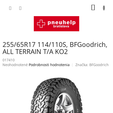
Prejsť
NÁKU
na
obsah
KOŠÍK
255/65R17 114/110S, BFGoodrich,
ALL TERRAIN T/A KO2
017410
Priemerné
Neohodnotené
Podrobnosti hodnotenia
Značka:
BFGoodrich
hodnotenie
produktu
je
0,0
z
5
hviezdičiek.