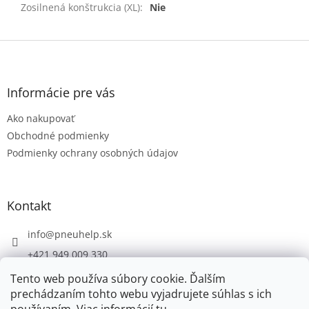
Zosilnená konštrukcia (XL)
:
Nie
Z
á
p
ä
Informácie pre vás
t
Ako nakupovať
i
e
Obchodné podmienky
Podmienky ochrany osobných údajov
Kontakt
info
@
pneuhelp.sk
+421 949 009 330
Tento web používa súbory cookie. Ďalším
prechádzaním tohto webu vyjadrujete súhlas s ich