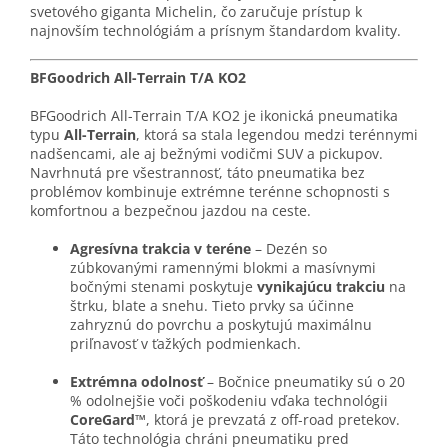
svetového giganta Michelin, čo zaručuje prístup k
najnovším technológiám a prísnym štandardom kvality.
BFGoodrich All-Terrain T/A KO2
BFGoodrich All-Terrain T/A KO2 je ikonická pneumatika
typu
All-Terrain
, ktorá sa stala legendou medzi terénnymi
nadšencami, ale aj bežnými vodičmi SUV a pickupov.
Navrhnutá pre všestrannosť, táto pneumatika bez
problémov kombinuje extrémne terénne schopnosti s
komfortnou a bezpečnou jazdou na ceste.
Agresívna trakcia v teréne
– Dezén so
zúbkovanými ramennými blokmi a masívnymi
bočnými stenami poskytuje
vynikajúcu trakciu
na
štrku, blate a snehu. Tieto prvky sa účinne
zahryznú do povrchu a poskytujú maximálnu
priľnavosť v ťažkých podmienkach.
Extrémna odolnosť
– Bočnice pneumatiky sú o 20
% odolnejšie voči poškodeniu vďaka technológii
CoreGard™
, ktorá je prevzatá z off-road pretekov.
Táto technológia chráni pneumatiku pred