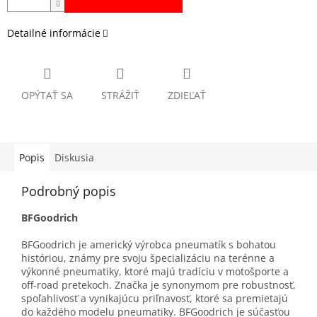
Detailné informácie
OPÝTAŤ SA
STRÁŽIŤ
ZDIEĽAŤ
Popis
Diskusia
Podrobný popis
BFGoodrich
BFGoodrich je americký výrobca pneumatík s bohatou
históriou, známy pre svoju špecializáciu na terénne a
výkonné pneumatiky, ktoré majú tradíciu v motošporte a
off-road pretekoch. Značka je synonymom pre robustnosť,
spoľahlivosť a vynikajúcu priľnavosť, ktoré sa premietajú
do každého modelu pneumatiky. BFGoodrich je súčasťou