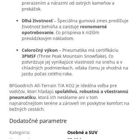
prerazením a nárazmi od ostrých kameňov a
prekážok.
Dlhá životnosť
– Špeciálna gumová zmes predlžuje
životnosť behúňa a zaisťuje
rovnomerné
opotrebovanie
, čo prispieva k nižším
prevádzkovým nákladom.
Celoročný výkon
– Pneumatika má certifikáciu
3PMSF
(Three Peak Mountain Snowflake), čo
potvrdzuje jej vynikajúce vlastnosti na snehu a v
chladných podmienkach, vďaka čomu je vhodná na
jazdu počas celého roka.
BFGoodrich All-Terrain T/A KO2 je ideálna voľba pre
vodičov, ktorí hľadajú
spoľahlivú, robustnú a všestrannú
pneumatiku
, ktorá ich nesklame ani v tom
najnáročnejšom teréne a zároveň im poskytne komfort na
bežných cestách.
Dodatočné parametre
Kategória
:
Osobné a SUV