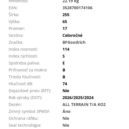
Hmotnosť
:
22.19 kg
EAN
:
3528700174106
Šírka
:
255
Výška
:
65
Priemer
:
17
Sezóna
:
Celoročné
Značka
:
BFGoodrich
Index nosnosti
:
114
Index rýchlosti
:
S
Spotreba paliva
:
E
Priľnavosť za mokra
:
B
Trieda hlučnosti
:
B
Hlučnosť dB
:
74
Dojazdové pneu (RFT)
:
Nie
Rok výroby (DOT)
:
2026/2025/2024
Dezén
:
ALL TERRAIN T/A KO2
Zimný symbol 3PMSF
:
Áno
Ochrana ráfiku
:
Nie
Seal technológia
:
Nie