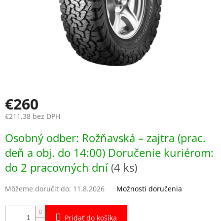
€260
€211,38 bez DPH
Jednotková
Osobný odber: Rožňavská – zajtra (prac.
cena:
deň a obj. do 14:00) Doručenie kuriérom:
do 2 pracovných dní
(4 ks)
Môžeme doručiť do:
11.8.2026
Možnosti doručenia
Pridať do košíka