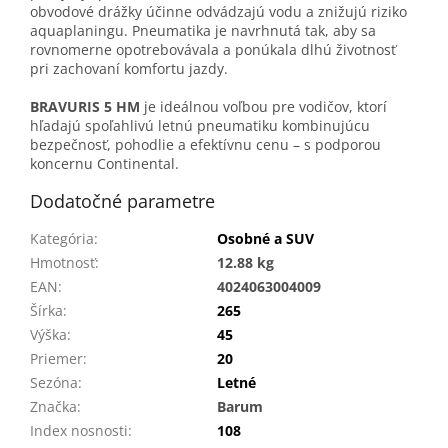
obvodové drážky účinne odvádzajú vodu a znižujú riziko
aquaplaningu. Pneumatika je navrhnutá tak, aby sa
rovnomerne opotrebovávala a ponúkala dlhú životnosť
pri zachovaní komfortu jazdy.
BRAVURIS 5 HM
je ideálnou voľbou pre vodičov, ktorí
hľadajú spoľahlivú letnú pneumatiku kombinujúcu
bezpečnosť, pohodlie a efektívnu cenu – s podporou
koncernu Continental.
Dodatočné parametre
Kategória
:
Osobné a SUV
Hmotnosť
:
12.88 kg
EAN
:
4024063004009
Šírka
:
265
Výška
:
45
Priemer
:
20
Sezóna
:
Letné
Značka
:
Barum
Index nosnosti
:
108