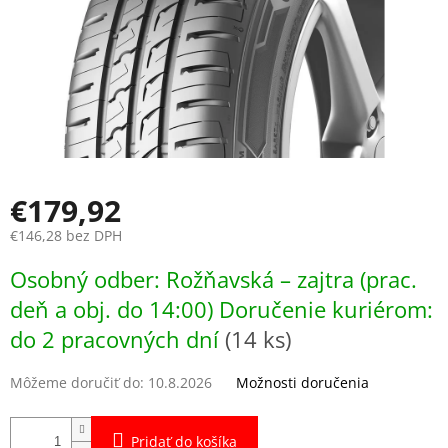
€179,92
€146,28 bez DPH
Jednotková
Osobný odber: Rožňavská – zajtra (prac.
cena:
deň a obj. do 14:00) Doručenie kuriérom:
do 2 pracovných dní
(14 ks)
Môžeme doručiť do:
10.8.2026
Možnosti doručenia
Pridať do košíka