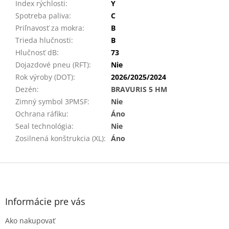
Index rýchlosti
:
Y
Spotreba paliva
:
C
Priľnavosť za mokra
:
B
Trieda hlučnosti
:
B
Hlučnosť dB
:
73
Dojazdové pneu (RFT)
:
Nie
Rok výroby (DOT)
:
2026/2025/2024
Dezén
:
BRAVURIS 5 HM
Zimný symbol 3PMSF
:
Nie
Ochrana ráfiku
:
Áno
Seal technológia
:
Nie
Zosilnená konštrukcia (XL)
:
Áno
Z
á
p
ä
Informácie pre vás
t
Ako nakupovať
i