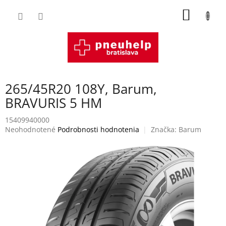
Prejsť
NÁKU
na
obsah
KOŠÍK
265/45R20 108Y, Barum,
BRAVURIS 5 HM
15409940000
Priemerné
Neohodnotené
Podrobnosti hodnotenia
Značka:
Barum
hodnotenie
produktu
je
0,0
z
5
hviezdičiek.