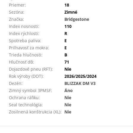
Priemer
:
18
Sezóna
:
Zimné
Značka
:
Bridgestone
Index nosnosti
:
110
Index rýchlosti
:
R
Spotreba paliva
:
E
Priľnavosť za mokra
:
E
Trieda hlučnosti
:
B
Hlučnosť dB
:
71
Dojazdové pneu (RFT)
:
Nie
Rok výroby (DOT)
:
2026/2025/2024
Dezén
:
BLIZZAK DM V3
Zimný symbol 3PMSF
:
Áno
Ochrana ráfiku
:
Nie
Seal technológia
:
Nie
Zosilnená konštrukcia (XL)
:
Nie
Z