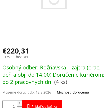
€220,31
€179,11 bez DPH
Jednotková
Osobný odber: Rožňavská – zajtra (prac.
cena:
deň a obj. do 14:00) Doručenie kuriérom:
do 2 pracovných dní
(4 ks)
Môžeme doručiť do:
12.8.2026
Možnosti doručenia
Pridať do košíka