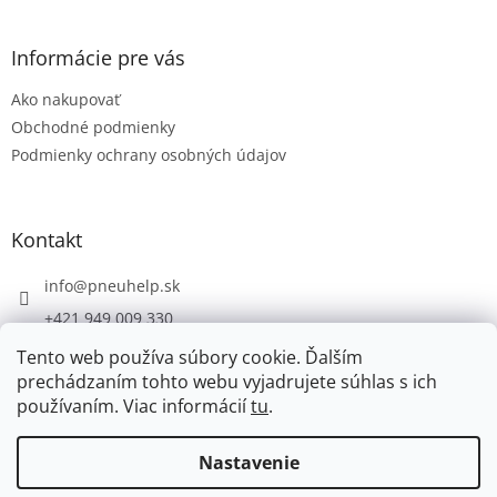
á
p
ä
Informácie pre vás
t
Ako nakupovať
i
e
Obchodné podmienky
Podmienky ochrany osobných údajov
Kontakt
info
@
pneuhelp.sk
+421 949 009 330
Tento web používa súbory cookie. Ďalším
prechádzaním tohto webu vyjadrujete súhlas s ich
používaním. Viac informácií
tu
.
Vytvoril Shoptet
Nastavenie