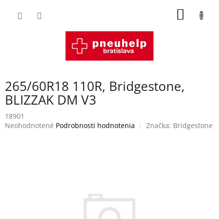
Prejsť
NÁKU
na
obsah
KOŠÍK
265/60R18 110R, Bridgestone,
BLIZZAK DM V3
18901
Priemerné
Neohodnotené
Podrobnosti hodnotenia
Značka:
Bridgestone
hodnotenie
produktu
je
0,0
z
5
hviezdičiek.