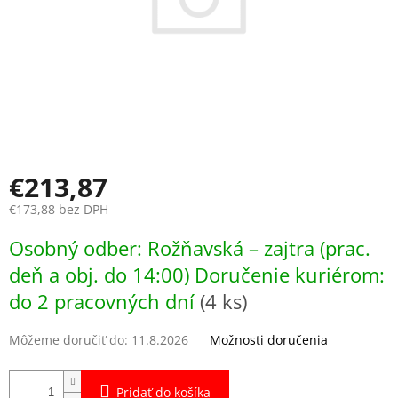
€213,87
€173,88 bez DPH
Jednotková
Osobný odber: Rožňavská – zajtra (prac.
cena:
deň a obj. do 14:00) Doručenie kuriérom:
do 2 pracovných dní
(4 ks)
Môžeme doručiť do:
11.8.2026
Možnosti doručenia
Pridať do košíka