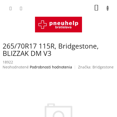
Prejsť
NÁKU
na
obsah
KOŠÍK
265/70R17 115R, Bridgestone,
BLIZZAK DM V3
18922
Priemerné
Neohodnotené
Podrobnosti hodnotenia
Značka:
Bridgestone
hodnotenie
produktu
je
0,0
z
5
hviezdičiek.