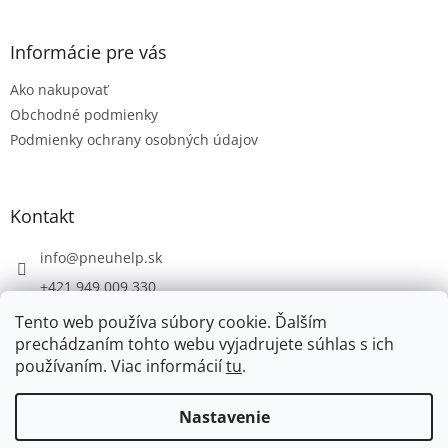
á
p
ä
Informácie pre vás
t
Ako nakupovať
i
e
Obchodné podmienky
Podmienky ochrany osobných údajov
Kontakt
info
@
pneuhelp.sk
+421 949 009 330
Tento web používa súbory cookie. Ďalším
prechádzaním tohto webu vyjadrujete súhlas s ich
používaním. Viac informácií
tu
.
Vytvoril Shoptet
Nastavenie