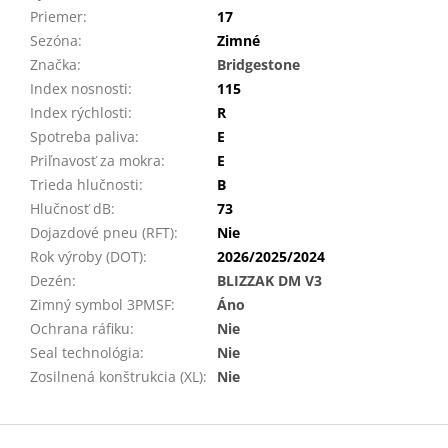
Priemer
:
17
Sezóna
:
Zimné
Značka
:
Bridgestone
Index nosnosti
:
115
Index rýchlosti
:
R
Spotreba paliva
:
E
Priľnavosť za mokra
:
E
Trieda hlučnosti
:
B
Hlučnosť dB
:
73
Dojazdové pneu (RFT)
:
Nie
Rok výroby (DOT)
:
2026/2025/2024
Dezén
:
BLIZZAK DM V3
Zimný symbol 3PMSF
:
Áno
Ochrana ráfiku
:
Nie
Seal technológia
:
Nie
Zosilnená konštrukcia (XL)
:
Nie
Z