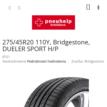
Prejsť
NÁKU
na
obsah
KOŠÍK
275/45R20 110Y, Bridgestone,
DUELER SPORT H/P
8751
Priemerné
Neohodnotené
Podrobnosti hodnotenia
Značka:
Bridgestone
hodnotenie
produktu
je
0,0
z
5
hviezdičiek.