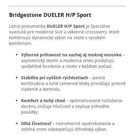
Bridgestone DUELER H/P Sport
Letná pneumatika
DUELER H/P Sport
je špeciálne
vyvinutá pre moderné SUV a výkonné crossovery, ktoré
kombinujú dynamický výkon na ceste s vysokým
komfortom.
Výborná priľnavosť na suchej aj mokrej vozovke
–
asymetrický dezén a moderná zmes poskytujú
spoľahlivé brzdenie a istotu v každom počasí.
Stabilita pri vyšších rýchlostiach
– pevná
konštrukcia a tuhé ramenné bloky prinášajú presné
riadenie a kontrolu.
Komfort a tichý chod
– optimalizované rozloženie
dezénu znižuje hlučnosť a zvyšuje pohodlie
posádky.
Dlhá životnosť
– rovnomerné opotrebovanie a
odolná zmes zabezpečujú dlhodobý výkon.