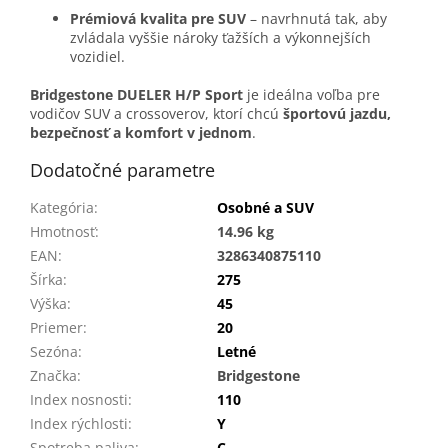
Prémiová kvalita pre SUV
– navrhnutá tak, aby
zvládala vyššie nároky ťažších a výkonnejších
vozidiel.
Bridgestone DUELER H/P Sport
je ideálna voľba pre
vodičov SUV a crossoverov, ktorí chcú
športovú jazdu,
bezpečnosť a komfort v jednom
.
Dodatočné parametre
Kategória
:
Osobné a SUV
Hmotnosť
:
14.96 kg
EAN
:
3286340875110
Šírka
:
275
Výška
:
45
Priemer
:
20
Sezóna
:
Letné
Značka
:
Bridgestone
Index nosnosti
:
110
Index rýchlosti
:
Y
Spotreba paliva
:
C