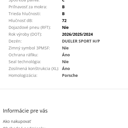
Priľnavosť za mokra
:
B
Trieda hlučnosti
:
B
Hlučnosť dB
:
72
Dojazdové pneu (RFT)
:
Nie
Rok výroby (DOT)
:
2026/2025/2024
Dezén
:
DUELER SPORT H/P
Zimný symbol 3PMSF
:
Nie
Ochrana ráfiku
:
Áno
Seal technológia
:
Nie
Zosilnená konštrukcia (XL)
:
Áno
Homologizácia
:
Porsche
Z
á
p
ä
Informácie pre vás
t
Ako nakupovať
i