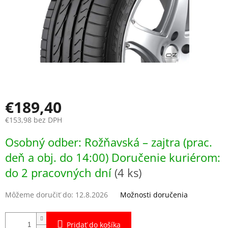
€189,40
€153,98 bez DPH
Jednotková
Osobný odber: Rožňavská – zajtra (prac.
cena:
deň a obj. do 14:00) Doručenie kuriérom:
do 2 pracovných dní
(4 ks)
Môžeme doručiť do:
12.8.2026
Možnosti doručenia
Pridať do košíka