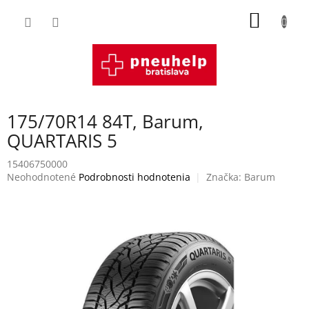
Prejsť
NÁKU
na
obsah
KOŠÍK
175/70R14 84T, Barum,
QUARTARIS 5
15406750000
Priemerné
Neohodnotené
Podrobnosti hodnotenia
Značka:
Barum
hodnotenie
produktu
je
0,0
z
5
hviezdičiek.