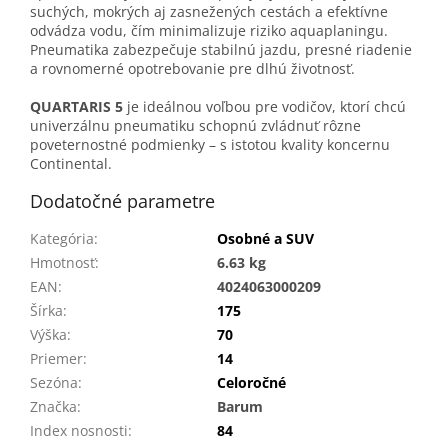
suchých, mokrých aj zasnežených cestách a efektívne
odvádza vodu, čím minimalizuje riziko aquaplaningu.
Pneumatika zabezpečuje stabilnú jazdu, presné riadenie
a rovnomerné opotrebovanie pre dlhú životnosť.
QUARTARIS 5
je ideálnou voľbou pre vodičov, ktorí chcú
univerzálnu pneumatiku schopnú zvládnuť rôzne
poveternostné podmienky – s istotou kvality koncernu
Continental.
Dodatočné parametre
Kategória
:
Osobné a SUV
Hmotnosť
:
6.63 kg
EAN
:
4024063000209
Šírka
:
175
Výška
:
70
Priemer
:
14
Sezóna
:
Celoročné
Značka
:
Barum
Index nosnosti
:
84