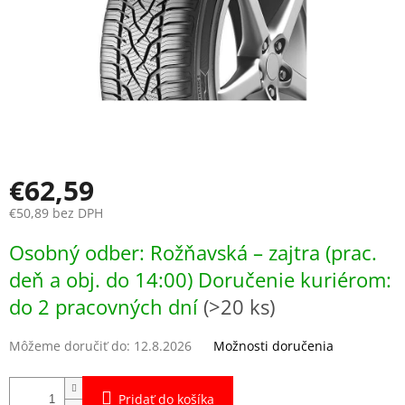
€62,59
€50,89 bez DPH
Jednotková
Osobný odber: Rožňavská – zajtra (prac.
cena:
deň a obj. do 14:00) Doručenie kuriérom:
do 2 pracovných dní
(>20 ks)
Môžeme doručiť do:
12.8.2026
Možnosti doručenia
Pridať do košíka