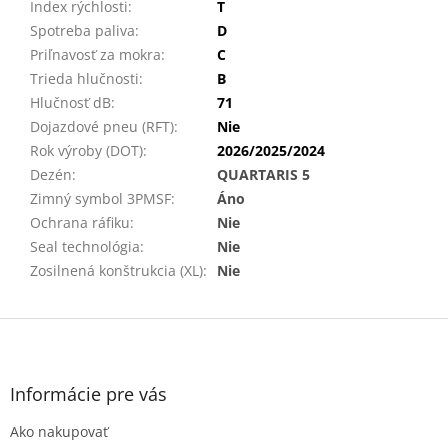
Index rýchlosti
:
T
Spotreba paliva
:
D
Priľnavosť za mokra
:
C
Trieda hlučnosti
:
B
Hlučnosť dB
:
71
Dojazdové pneu (RFT)
:
Nie
Rok výroby (DOT)
:
2026/2025/2024
Dezén
:
QUARTARIS 5
Zimný symbol 3PMSF
:
Áno
Ochrana ráfiku
:
Nie
Seal technológia
:
Nie
Zosilnená konštrukcia (XL)
:
Nie
Z
á
p
ä
Informácie pre vás
t
Ako nakupovať
i