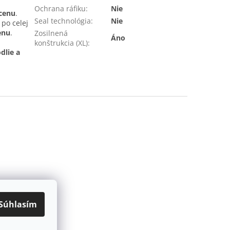
Ochrana ráfiku
:
Nie
 cenu
.
Seal technológia
:
Nie
po celej
enu
.
Zosilnená
Áno
konštrukcia (XL)
:
dlie a
Súhlasím