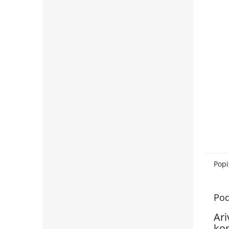
Popi
Pod
Ari
ko