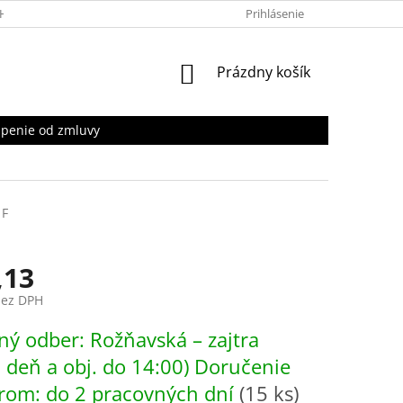
HRANY OSOBNÝCH ÚDAJOV
Prihlásenie
NÁKUPNÝ
Prázdny košík
KOŠÍK
penie od zmluvy
1F
,13
bez DPH
ová
ý odber: Rožňavská – zajtra
. deň a obj. do 14:00) Doručenie
rom: do 2 pracovných dní
(15 ks)