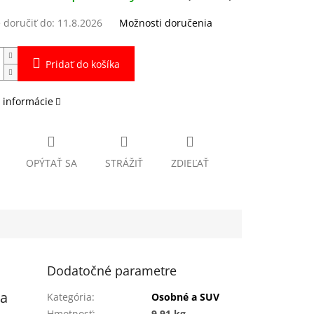
doručiť do:
11.8.2026
Možnosti doručenia
Pridať do košíka
 informácie
OPÝTAŤ SA
STRÁŽIŤ
ZDIEĽAŤ
Dodatočné parametre
 a
Kategória
:
Osobné a SUV
Hmotnosť
:
9.91 kg