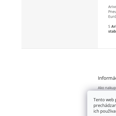
Ariv
Pneu
Euró
S
Ar
stab
Z
á
p
ä
t
Informác
i
e
Ako nakup
Obchodné
Tento web 
Podmienky
prechádzan
osobných 
ich používa