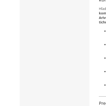
Hľad
komf
Ariv
tich
Pre