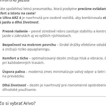
áte spoľahlivú letnú pneumatiku, ktorá poskytne
precízne ovládani
ort a istotu na ceste
?
o Ultra ARZ 4
je navrhnutá pre osobné vozidlá, aby kombinovala
st
ú jazdu a dlhú životnosť
.
Presné riadenie
– pevné stredové rebro zaisťuje stabilitu a kontro
jazde v zákrutách aj vo vyšších rýchlostiach.
Bezpečnosť na mokrom povrchu
– široké drážky efektívne odvá
a znižujú riziko aquaplaningu.
Komfort a ticho
– optimalizovaný dezén znižuje hluk a vibrácie, 
pri každodenných trasách.
Úspora paliva
– moderná zmes minimalizuje valivý odpor a šetrí
na prevádzku.
Dlhá životnosť
– dezén je navrhnutý pre rovnomerné opotrebeni
dlhodobé používanie.
čo si vybrať Arivo?