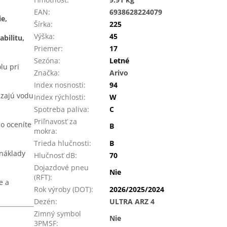
EAN
:
6938628224079
e,
Šírka
:
225
Výška
:
45
abilitu,
Priemer
:
17
Sezóna
:
Letné
lu pri
Značka
:
Arivo
Index nosnosti
:
94
dzajú vodu
Index rýchlosti
:
W
Spotreba paliva
:
C
Priľnavosť za
čo oceníte
B
mokra
:
Trieda hlučnosti
:
B
 náklady
Hlučnosť dB
:
70
Dojazdové pneu
Nie
(RFT)
:
e a
Rok výroby (DOT)
:
2026/2025/2024
Dezén
:
ULTRA ARZ 4
Zimný symbol
Nie
3PMSF
: