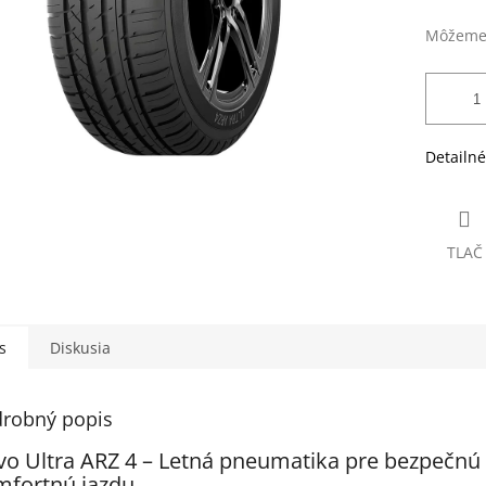
Môžeme 
Detailné
TLAČ
s
Diskusia
robný popis
vo Ultra ARZ 4 – Letná pneumatika pre bezpečnú
mfortnú jazdu