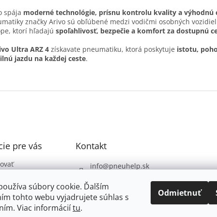
o spája
moderné technológie, prísnu kontrolu kvality a výhodnú
matiky značky Arivo sú obľúbené medzi vodičmi osobných vozidiel 
pe, ktorí hľadajú
spoľahlivosť, bezpečie a komfort za dostupnú c
ivo Ultra ARZ 4
získavate pneumatiku, ktorá poskytuje
istotu, poho
ilnú jazdu na každej ceste
.
ie pre vás
Kontakt
ovať
info
@
pneuhelp.sk
 podmienky
+421 949 009 330
používa súbory cookie. Ďalším
 ochrany
Odmietnuť
ím tohto webu vyjadrujete súhlas s
údajov
ním. Viac informácií
tu
.