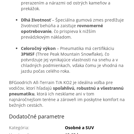
prerazením a nárazmi od ostrých kameňov a
prekážok.
Dlhá životnosť
– Špeciálna gumová zmes predlžuje
životnosť behúňa a zaisťuje
rovnomerné
opotrebovanie
, čo prispieva k nižším
prevádzkovým nákladom.
Celoročný výkon
– Pneumatika má certifikáciu
3PMSF
(Three Peak Mountain Snowflake), čo
potvrdzuje jej vynikajúce vlastnosti na snehu a v
chladných podmienkach, vďaka čomu je vhodná na
jazdu počas celého roka.
BFGoodrich All-Terrain T/A KO2 je ideálna voľba pre
vodičov, ktorí hľadajú
spoľahlivú, robustnú a všestrannú
pneumatiku
, ktorá ich nesklame ani v tom
najnáročnejšom teréne a zároveň im poskytne komfort na
bežných cestách.
Dodatočné parametre
Kategória
:
Osobné a SUV