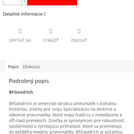
Detailné informácie
OPÝTAŤ SA
STRÁŽIŤ
ZDIEĽAŤ
Popis
Diskusia
Podrobný popis
BFGoodrich
BFGoodrich je americký výrobca pneumatík s bohatou
históriou, známy pre svoju špecializáciu na terénne a
výkonné pneumatiky, ktoré majú tradíciu v motošporte a
off-road pretekoch. Značka je synonymom pre robustnosť,
spoľahlivosť a vynikajúcu priľnavosť, ktoré sa premietajú
do každého modelu pneumatiky. BFGoodrich je súčasťou