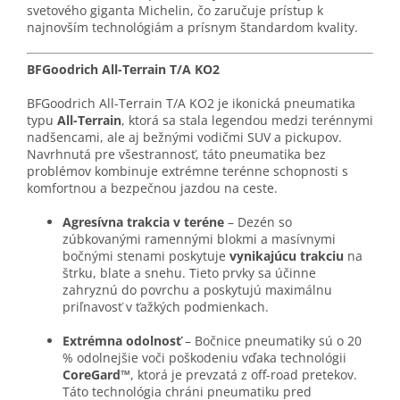
svetového giganta Michelin, čo zaručuje prístup k
najnovším technológiám a prísnym štandardom kvality.
BFGoodrich All-Terrain T/A KO2
BFGoodrich All-Terrain T/A KO2 je ikonická pneumatika
typu
All-Terrain
, ktorá sa stala legendou medzi terénnymi
nadšencami, ale aj bežnými vodičmi SUV a pickupov.
Navrhnutá pre všestrannosť, táto pneumatika bez
problémov kombinuje extrémne terénne schopnosti s
komfortnou a bezpečnou jazdou na ceste.
Agresívna trakcia v teréne
– Dezén so
zúbkovanými ramennými blokmi a masívnymi
bočnými stenami poskytuje
vynikajúcu trakciu
na
štrku, blate a snehu. Tieto prvky sa účinne
zahryznú do povrchu a poskytujú maximálnu
priľnavosť v ťažkých podmienkach.
Extrémna odolnosť
– Bočnice pneumatiky sú o 20
% odolnejšie voči poškodeniu vďaka technológii
CoreGard™
, ktorá je prevzatá z off-road pretekov.
Táto technológia chráni pneumatiku pred