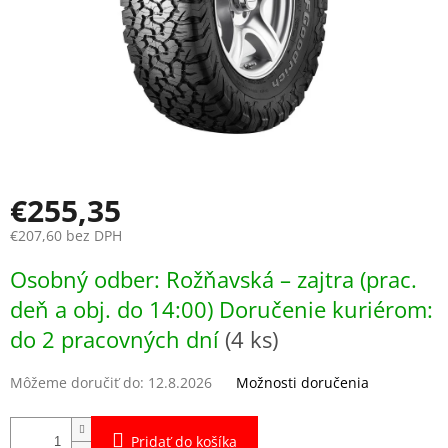
€255,35
€207,60 bez DPH
Jednotková
Osobný odber: Rožňavská – zajtra (prac.
cena:
deň a obj. do 14:00) Doručenie kuriérom:
do 2 pracovných dní
(4 ks)
Môžeme doručiť do:
12.8.2026
Možnosti doručenia
Pridať do košíka