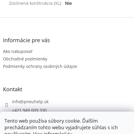
Zosilnená konštrukcia (XL)
:
Nie
Z
á
p
ä
Informácie pre vás
t
Ako nakupovať
i
e
Obchodné podmienky
Podmienky ochrany osobných údajov
Kontakt
info
@
pneuhelp.sk
+421 949 009 330
Tento web používa súbory cookie. Ďalším
prechádzaním tohto webu vyjadrujete súhlas s ich