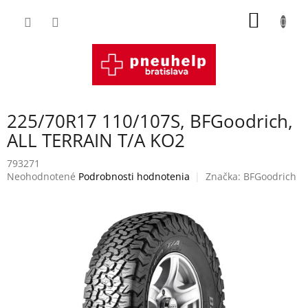
Prejsť
NÁKU
na
obsah
KOŠÍK
225/70R17 110/107S, BFGoodrich,
ALL TERRAIN T/A KO2
793271
Priemerné
Neohodnotené
Podrobnosti hodnotenia
Značka:
BFGoodrich
hodnotenie
produktu
je
0,0
z
5
hviezdičiek.