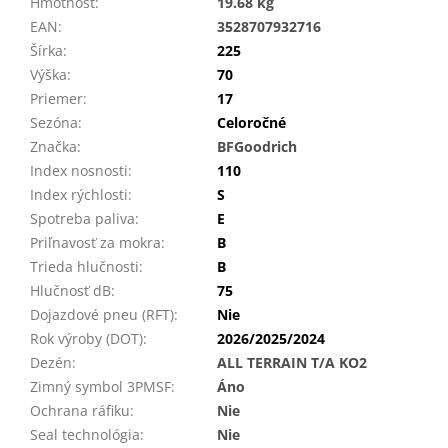
Hmotnosť
:
19.68 kg
EAN
:
3528707932716
Šírka
:
225
Výška
:
70
Priemer
:
17
Sezóna
:
Celoročné
Značka
:
BFGoodrich
Index nosnosti
:
110
Index rýchlosti
:
S
Spotreba paliva
:
E
Priľnavosť za mokra
:
B
Trieda hlučnosti
:
B
Hlučnosť dB
:
75
Dojazdové pneu (RFT)
:
Nie
Rok výroby (DOT)
:
2026/2025/2024
Dezén
:
ALL TERRAIN T/A KO2
Zimný symbol 3PMSF
:
Áno
Ochrana ráfiku
:
Nie
Seal technológia
:
Nie