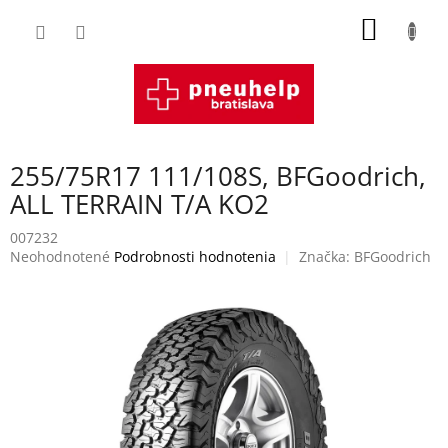
Prejsť
NÁKU
na
obsah
KOŠÍK
255/75R17 111/108S, BFGoodrich,
ALL TERRAIN T/A KO2
007232
Priemerné
Neohodnotené
Podrobnosti hodnotenia
Značka:
BFGoodrich
hodnotenie
produktu
je
0,0
z
5
hviezdičiek.