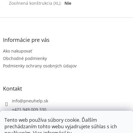
Zosilnená konštrukcia (XL)
:
Nie
Z
á
p
ä
Informácie pre vás
t
Ako nakupovať
i
e
Obchodné podmienky
Podmienky ochrany osobných údajov
Kontakt
info
@
pneuhelp.sk
+421 949 009 330
Tento web používa súbory cookie. Ďalším
prechádzaním tohto webu vyjadrujete súhlas s ich