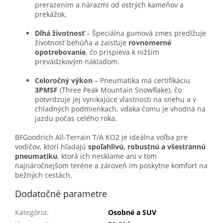
prerazením a nárazmi od ostrých kameňov a
prekážok.
Dlhá životnosť
– Špeciálna gumová zmes predlžuje
životnosť behúňa a zaisťuje
rovnomerné
opotrebovanie
, čo prispieva k nižším
prevádzkovým nákladom.
Celoročný výkon
– Pneumatika má certifikáciu
3PMSF
(Three Peak Mountain Snowflake), čo
potvrdzuje jej vynikajúce vlastnosti na snehu a v
chladných podmienkach, vďaka čomu je vhodná na
jazdu počas celého roka.
BFGoodrich All-Terrain T/A KO2 je ideálna voľba pre
vodičov, ktorí hľadajú
spoľahlivú, robustnú a všestrannú
pneumatiku
, ktorá ich nesklame ani v tom
najnáročnejšom teréne a zároveň im poskytne komfort na
bežných cestách.
Dodatočné parametre
Kategória
:
Osobné a SUV