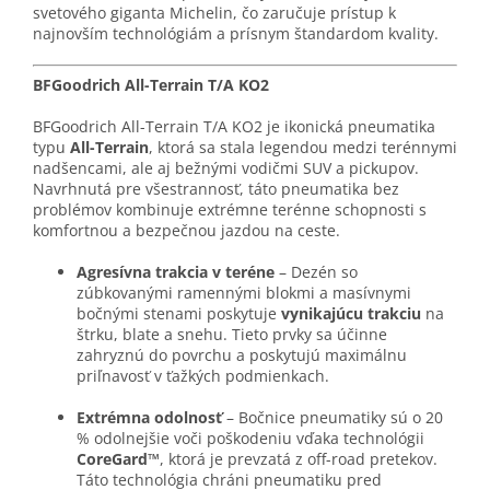
svetového giganta Michelin, čo zaručuje prístup k
najnovším technológiám a prísnym štandardom kvality.
BFGoodrich All-Terrain T/A KO2
BFGoodrich All-Terrain T/A KO2 je ikonická pneumatika
typu
All-Terrain
, ktorá sa stala legendou medzi terénnymi
nadšencami, ale aj bežnými vodičmi SUV a pickupov.
Navrhnutá pre všestrannosť, táto pneumatika bez
problémov kombinuje extrémne terénne schopnosti s
komfortnou a bezpečnou jazdou na ceste.
Agresívna trakcia v teréne
– Dezén so
zúbkovanými ramennými blokmi a masívnymi
bočnými stenami poskytuje
vynikajúcu trakciu
na
štrku, blate a snehu. Tieto prvky sa účinne
zahryznú do povrchu a poskytujú maximálnu
priľnavosť v ťažkých podmienkach.
Extrémna odolnosť
– Bočnice pneumatiky sú o 20
% odolnejšie voči poškodeniu vďaka technológii
CoreGard™
, ktorá je prevzatá z off-road pretekov.
Táto technológia chráni pneumatiku pred