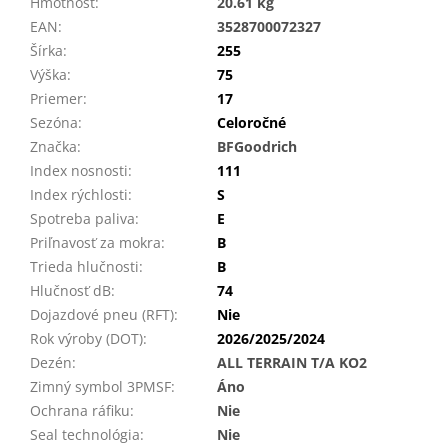
Hmotnosť
:
20.61 kg
EAN
:
3528700072327
Šírka
:
255
Výška
:
75
Priemer
:
17
Sezóna
:
Celoročné
Značka
:
BFGoodrich
Index nosnosti
:
111
Index rýchlosti
:
S
Spotreba paliva
:
E
Priľnavosť za mokra
:
B
Trieda hlučnosti
:
B
Hlučnosť dB
:
74
Dojazdové pneu (RFT)
:
Nie
Rok výroby (DOT)
:
2026/2025/2024
Dezén
:
ALL TERRAIN T/A KO2
Zimný symbol 3PMSF
:
Áno
Ochrana ráfiku
:
Nie
Seal technológia
:
Nie