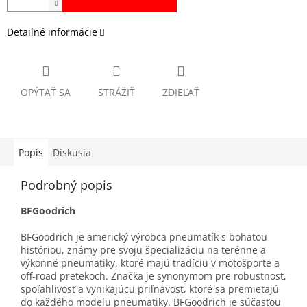
Detailné informácie
OPÝTAŤ SA
STRÁŽIŤ
ZDIEĽAŤ
Popis
Diskusia
Podrobný popis
BFGoodrich
BFGoodrich je americký výrobca pneumatík s bohatou
históriou, známy pre svoju špecializáciu na terénne a
výkonné pneumatiky, ktoré majú tradíciu v motošporte a
off-road pretekoch. Značka je synonymom pre robustnosť,
spoľahlivosť a vynikajúcu priľnavosť, ktoré sa premietajú
do každého modelu pneumatiky. BFGoodrich je súčasťou