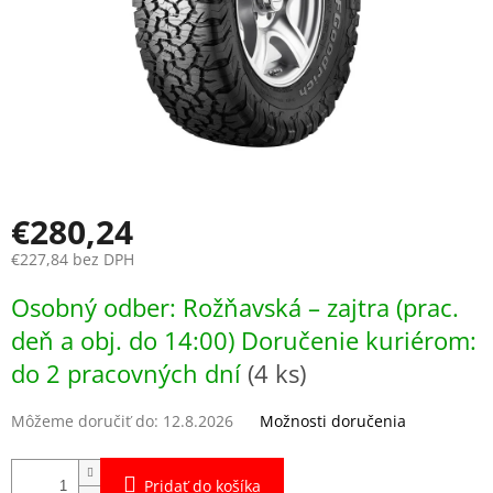
€280,24
€227,84 bez DPH
Jednotková
Osobný odber: Rožňavská – zajtra (prac.
cena:
deň a obj. do 14:00) Doručenie kuriérom:
do 2 pracovných dní
(4 ks)
Môžeme doručiť do:
12.8.2026
Možnosti doručenia
Pridať do košíka